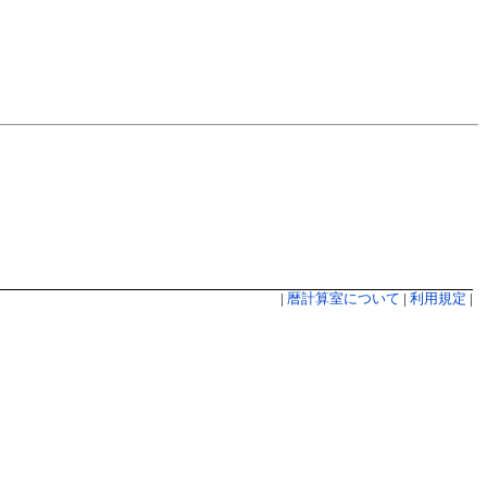
|
暦計算室について
|
利用規定
|