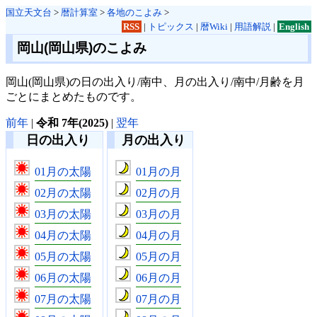
国立天文台
>
暦計算室
>
各地のこよみ
>
RSS
|
トピックス
|
暦Wiki
|
用語解説
|
English
岡山(岡山県)のこよみ
岡山(岡山県)の日の出入り/南中、月の出入り/南中/月齢を月
ごとにまとめたものです。
前年
|
令和 7年(2025)
|
翌年
日の出入り
月の出入り
01月の太陽
01月の月
02月の太陽
02月の月
03月の太陽
03月の月
04月の太陽
04月の月
05月の太陽
05月の月
06月の太陽
06月の月
07月の太陽
07月の月