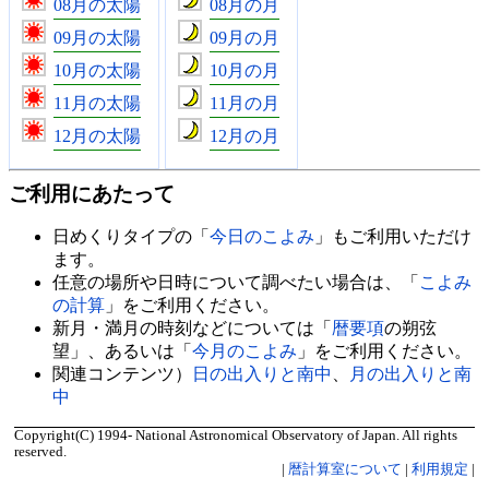
08月の太陽
08月の月
09月の太陽
09月の月
10月の太陽
10月の月
11月の太陽
11月の月
12月の太陽
12月の月
ご利用にあたって
日めくりタイプの「
今日のこよみ
」もご利用いただけ
ます。
任意の場所や日時について調べたい場合は、「
こよみ
の計算
」をご利用ください。
新月・満月の時刻などについては「
暦要項
の朔弦
望」、あるいは「
今月のこよみ
」をご利用ください。
関連コンテンツ）
日の出入りと南中
、
月の出入りと南
中
Copyright(C) 1994- National Astronomical Observatory of Japan. All rights
reserved.
|
暦計算室について
|
利用規定
|