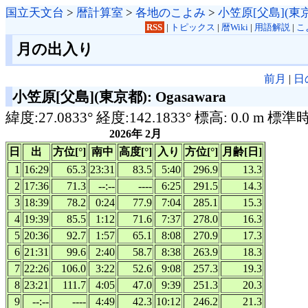
国立天文台
>
暦計算室
>
各地のこよみ
>
小笠原[父島](東
RSS
|
トピックス
|
暦Wiki
|
用語解説
|
こ
月の出入り
前月
|
日
小笠原[父島](東京都): Ogasawara
緯度:27.0833° 経度:142.1833° 標高: 0.0 m 標準
2026年 2月
日
出
方位[°]
南中
高度[°]
入り
方位[°]
月齢[日]
1
16:29
65.3
23:31
83.5
5:40
296.9
13.3
2
17:36
71.3
--:--
----
6:25
291.5
14.3
3
18:39
78.2
0:24
77.9
7:04
285.1
15.3
4
19:39
85.5
1:12
71.6
7:37
278.0
16.3
5
20:36
92.7
1:57
65.1
8:08
270.9
17.3
6
21:31
99.6
2:40
58.7
8:38
263.9
18.3
7
22:26
106.0
3:22
52.6
9:08
257.3
19.3
8
23:21
111.7
4:05
47.0
9:39
251.3
20.3
9
--:--
----
4:49
42.3
10:12
246.2
21.3