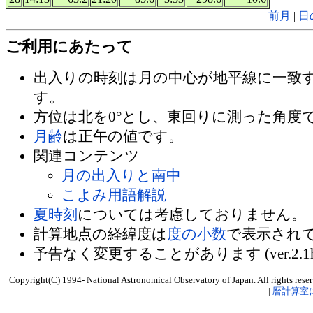
前月
|
日
ご利用にあたって
出入りの時刻は月の中心が地平線に一致
す。
方位は北を0°とし、東回りに測った角度
月齢
は正午の値です。
関連コンテンツ
月の出入りと南中
こよみ用語解説
夏時刻
については考慮しておりません。
計算地点の経緯度は
度の小数
で表示され
予告なく変更することがあります (ver.2.1
Copyright(C) 1994- National Astronomical Observatory of Japan. All rights reser
|
暦計算室