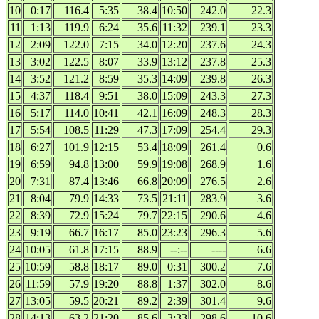
10
0:17
116.4
5:35
38.4
10:50
242.0
22.3
11
1:13
119.9
6:24
35.6
11:32
239.1
23.3
12
2:09
122.0
7:15
34.0
12:20
237.6
24.3
13
3:02
122.5
8:07
33.9
13:12
237.8
25.3
14
3:52
121.2
8:59
35.3
14:09
239.8
26.3
15
4:37
118.4
9:51
38.0
15:09
243.3
27.3
16
5:17
114.0
10:41
42.1
16:09
248.3
28.3
17
5:54
108.5
11:29
47.3
17:09
254.4
29.3
18
6:27
101.9
12:15
53.4
18:09
261.4
0.6
19
6:59
94.8
13:00
59.9
19:08
268.9
1.6
20
7:31
87.4
13:46
66.8
20:09
276.5
2.6
21
8:04
79.9
14:33
73.5
21:11
283.9
3.6
22
8:39
72.9
15:24
79.7
22:15
290.6
4.6
23
9:19
66.7
16:17
85.0
23:23
296.3
5.6
24
10:05
61.8
17:15
88.9
--:--
----
6.6
25
10:59
58.8
18:17
89.0
0:31
300.2
7.6
26
11:59
57.9
19:20
88.8
1:37
302.0
8.6
27
13:05
59.5
20:21
89.2
2:39
301.4
9.6
28
14:13
63.2
21:20
85.6
3:33
298.6
10.6