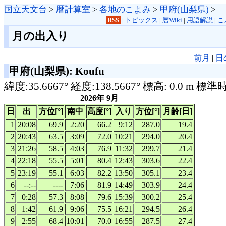
国立天文台
>
暦計算室
>
各地のこよみ
>
甲府(山梨県)
>
RSS
|
トピックス
|
暦Wiki
|
用語解説
|
こ
月の出入り
前月
|
日
甲府(山梨県): Koufu
緯度:35.6667° 経度:138.5667° 標高: 0.0 m 標準
2026年 9月
日
出
方位[°]
南中
高度[°]
入り
方位[°]
月齢[日]
1
20:08
69.9
2:20
66.2
9:12
287.0
19.4
2
20:43
63.5
3:09
72.0
10:21
294.0
20.4
3
21:26
58.5
4:03
76.9
11:32
299.7
21.4
4
22:18
55.5
5:01
80.4
12:43
303.6
22.4
5
23:19
55.1
6:03
82.2
13:50
305.1
23.4
6
--:--
----
7:06
81.9
14:49
303.9
24.4
7
0:28
57.3
8:08
79.6
15:39
300.2
25.4
8
1:42
61.9
9:06
75.5
16:21
294.5
26.4
9
2:55
68.4
10:01
70.0
16:55
287.5
27.4