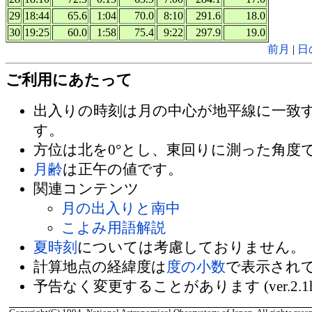
29
18:44
65.6
1:04
70.0
8:10
291.6
18.0
30
19:25
60.0
1:58
75.4
9:22
297.9
19.0
前月
|
日
ご利用にあたって
出入りの時刻は月の中心が地平線に一致
す。
方位は北を0°とし、東回りに測った角度
月齢
は正午の値です。
関連コンテンツ
月の出入りと南中
こよみ用語解説
夏時刻
については考慮しておりません。
計算地点の経緯度は
度の小数
で表示され
予告なく変更することがあります (ver.2.1