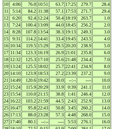
10
4:06
76.0
10:51
63.7
17:25
279.7
28.4
11
5:14
84.2
11:38
57.1
17:53
271.7
29.4
12
6:20
92.4
12:24
50.4
18:19
263.7
1.0
13
7:24
100.4
13:09
44.0
18:45
256.2
2.0
14
8:28
107.8
13:54
38.3
19:13
249.3
3.0
15
9:31
114.2
14:41
33.4
19:45
243.5
4.0
16
10:34
119.5
15:29
29.5
20:20
238.9
5.0
17
11:34
123.3
16:19
26.9
21:01
235.8
6.0
18
12:32
125.3
17:10
25.6
21:48
234.4
7.0
19
13:24
125.5
18:02
25.7
22:41
234.9
8.0
20
14:10
123.9
18:53
27.2
23:39
237.2
9.0
21
14:49
120.6
19:42
30.0
--:--
----
10.0
22
15:24
115.9
20:29
33.9
0:39
241.1
11.0
23
15:54
110.0
21:15
38.8
1:41
246.4
12.0
24
16:22
103.2
21:59
44.5
2:43
252.9
13.0
25
16:47
95.8
22:43
50.8
3:45
260.2
14.0
26
17:13
88.0
23:28
57.3
4:48
268.0
15.0
27
17:40
80.1
--:--
----
5:53
276.1
16.0
28
18:10
72.5
0:15
63.9
7:00
284.1
17.0