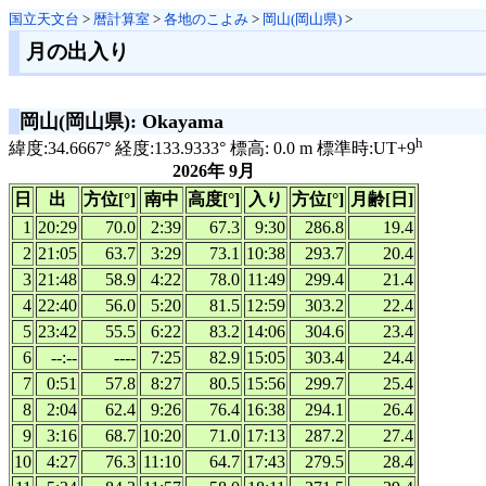
国立天文台
>
暦計算室
>
各地のこよみ
>
岡山(岡山県)
>
月の出入り
岡山(岡山県): Okayama
h
緯度:34.6667° 経度:133.9333° 標高: 0.0 m 標準時:UT+9
2026年 9月
日
出
方位[°]
南中
高度[°]
入り
方位[°]
月齢[日]
1
20:29
70.0
2:39
67.3
9:30
286.8
19.4
2
21:05
63.7
3:29
73.1
10:38
293.7
20.4
3
21:48
58.9
4:22
78.0
11:49
299.4
21.4
4
22:40
56.0
5:20
81.5
12:59
303.2
22.4
5
23:42
55.5
6:22
83.2
14:06
304.6
23.4
6
--:--
----
7:25
82.9
15:05
303.4
24.4
7
0:51
57.8
8:27
80.5
15:56
299.7
25.4
8
2:04
62.4
9:26
76.4
16:38
294.1
26.4
9
3:16
68.7
10:20
71.0
17:13
287.2
27.4
10
4:27
76.3
11:10
64.7
17:43
279.5
28.4