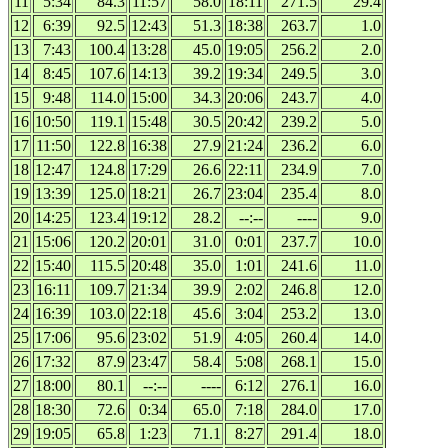
11
5:34
84.3
11:57
58.0
18:11
271.5
29.4
12
6:39
92.5
12:43
51.3
18:38
263.7
1.0
13
7:43
100.4
13:28
45.0
19:05
256.2
2.0
14
8:45
107.6
14:13
39.2
19:34
249.5
3.0
15
9:48
114.0
15:00
34.3
20:06
243.7
4.0
16
10:50
119.1
15:48
30.5
20:42
239.2
5.0
17
11:50
122.8
16:38
27.9
21:24
236.2
6.0
18
12:47
124.8
17:29
26.6
22:11
234.9
7.0
19
13:39
125.0
18:21
26.7
23:04
235.4
8.0
20
14:25
123.4
19:12
28.2
--:--
----
9.0
21
15:06
120.2
20:01
31.0
0:01
237.7
10.0
22
15:40
115.5
20:48
35.0
1:01
241.6
11.0
23
16:11
109.7
21:34
39.9
2:02
246.8
12.0
24
16:39
103.0
22:18
45.6
3:04
253.2
13.0
25
17:06
95.6
23:02
51.9
4:05
260.4
14.0
26
17:32
87.9
23:47
58.4
5:08
268.1
15.0
27
18:00
80.1
--:--
----
6:12
276.1
16.0
28
18:30
72.6
0:34
65.0
7:18
284.0
17.0
29
19:05
65.8
1:23
71.1
8:27
291.4
18.0