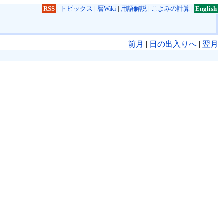
RSS
|
トピックス
|
暦Wiki
|
用語解説
|
こよみの計算
|
English
前月
|
日の出入りへ
|
翌月