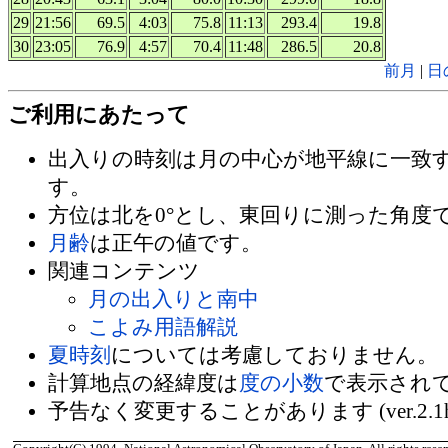
29
21:56
69.5
4:03
75.8
11:13
293.4
19.8
30
23:05
76.9
4:57
70.4
11:48
286.5
20.8
前月
|
日
ご利用にあたって
出入りの時刻は月の中心が地平線に一致
す。
方位は北を0°とし、東回りに測った角度
月齢
は正午の値です。
関連コンテンツ
月の出入りと南中
こよみ用語解説
夏時刻
については考慮しておりません。
計算地点の経緯度は
度の小数
で表示され
予告なく変更することがあります (ver.2.1