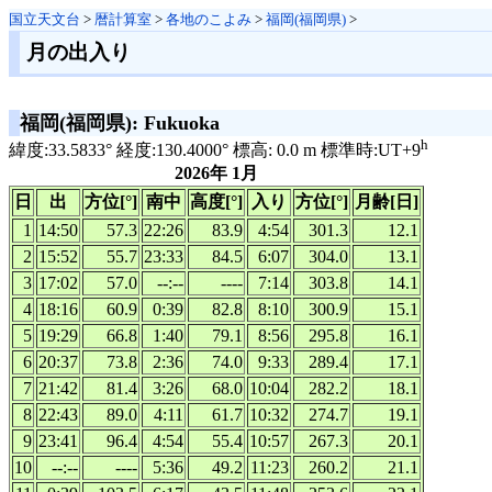
国立天文台
>
暦計算室
>
各地のこよみ
>
福岡(福岡県)
>
月の出入り
福岡(福岡県): Fukuoka
h
緯度:33.5833° 経度:130.4000° 標高: 0.0 m 標準時:UT+9
2026年 1月
日
出
方位[°]
南中
高度[°]
入り
方位[°]
月齢[日]
1
14:50
57.3
22:26
83.9
4:54
301.3
12.1
2
15:52
55.7
23:33
84.5
6:07
304.0
13.1
3
17:02
57.0
--:--
----
7:14
303.8
14.1
4
18:16
60.9
0:39
82.8
8:10
300.9
15.1
5
19:29
66.8
1:40
79.1
8:56
295.8
16.1
6
20:37
73.8
2:36
74.0
9:33
289.4
17.1
7
21:42
81.4
3:26
68.0
10:04
282.2
18.1
8
22:43
89.0
4:11
61.7
10:32
274.7
19.1
9
23:41
96.4
4:54
55.4
10:57
267.3
20.1
10
--:--
----
5:36
49.2
11:23
260.2
21.1