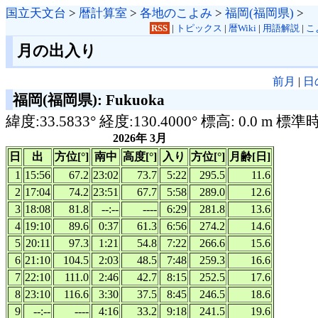
国立天文台
>
暦計算室
>
各地のこよみ
>
福岡(福岡県)
>
RSS
|
トピックス
|
暦Wiki
|
用語解説
|
こ
月の出入り
前月
|
日
福岡(福岡県): Fukuoka
緯度:33.5833° 経度:130.4000° 標高: 0.0 m 標準
2026年 3月
日
出
方位[°]
南中
高度[°]
入り
方位[°]
月齢[日]
1
15:56
67.2
23:02
73.7
5:22
295.5
11.6
2
17:04
74.2
23:51
67.7
5:58
289.0
12.6
3
18:08
81.8
--:--
----
6:29
281.8
13.6
4
19:10
89.6
0:37
61.3
6:56
274.2
14.6
5
20:11
97.3
1:21
54.8
7:22
266.6
15.6
6
21:10
104.5
2:03
48.5
7:48
259.3
16.6
7
22:10
111.0
2:46
42.7
8:15
252.5
17.6
8
23:10
116.6
3:30
37.5
8:45
246.5
18.6
9
--:--
----
4:16
33.2
9:18
241.5
19.6