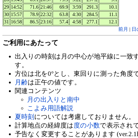
29
14:52
71.6
21:46
69.9
3:59
291.3
10.1
30
15:57
78.9
22:32
63.8
4:30
284.5
11.1
31
16:58
86.5
23:16
57.4
4:58
277.1
12.1
前月
|
日
ご利用にあたって
出入りの時刻は月の中心が地平線に一致
す。
方位は北を0°とし、東回りに測った角度
月齢
は正午の値です。
関連コンテンツ
月の出入りと南中
こよみ用語解説
夏時刻
については考慮しておりません。
計算地点の経緯度は
度の小数
で表示され
予告なく変更することがあります (ver.2.1