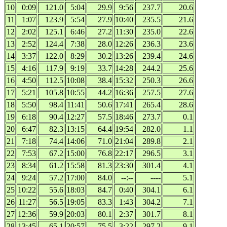
10
0:09
121.0
5:04
29.9
9:56
237.7
20.6
11
1:07
123.9
5:54
27.9
10:40
235.5
21.6
12
2:02
125.1
6:46
27.2
11:30
235.0
22.6
13
2:52
124.4
7:38
28.0
12:26
236.3
23.6
14
3:37
122.0
8:29
30.2
13:26
239.4
24.6
15
4:16
117.9
9:19
33.7
14:28
244.2
25.6
16
4:50
112.5
10:08
38.4
15:32
250.3
26.6
17
5:21
105.8
10:55
44.2
16:36
257.5
27.6
18
5:50
98.4
11:41
50.6
17:41
265.4
28.6
19
6:18
90.4
12:27
57.5
18:46
273.7
0.1
20
6:47
82.3
13:15
64.4
19:54
282.0
1.1
21
7:18
74.4
14:06
71.0
21:04
289.8
2.1
22
7:53
67.2
15:00
76.8
22:17
296.5
3.1
23
8:34
61.2
15:58
81.3
23:30
301.4
4.1
24
9:24
57.2
17:00
84.0
--:--
----
5.1
25
10:22
55.6
18:03
84.7
0:40
304.1
6.1
26
11:27
56.5
19:05
83.3
1:43
304.2
7.1
27
12:36
59.9
20:03
80.1
2:37
301.7
8.1
28
13:45
65.1
20:57
75.5
3:22
297.2
9.1