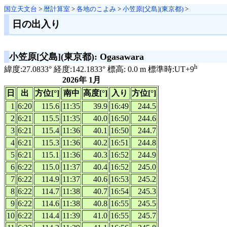
国立天文台
>
暦計算室
>
各地のこよみ
>
小笠原[父島](東京都)
>
日の出入り
小笠原[父島](東京都): Ogasawara
h
緯度:27.0833° 経度:142.1833° 標高: 0.0 m 標準時:UT+9
2026年 1月
日
出
方位[°]
南中
高度[°]
入り
方位[°]
1
6:20
115.6
11:35
39.9
16:49
244.5
2
6:21
115.5
11:35
40.0
16:50
244.6
3
6:21
115.4
11:36
40.1
16:50
244.7
4
6:21
115.3
11:36
40.2
16:51
244.8
5
6:21
115.1
11:36
40.3
16:52
244.9
6
6:22
115.0
11:37
40.4
16:52
245.0
7
6:22
114.9
11:37
40.6
16:53
245.2
8
6:22
114.7
11:38
40.7
16:54
245.3
9
6:22
114.6
11:38
40.8
16:55
245.5
10
6:22
114.4
11:39
41.0
16:55
245.7