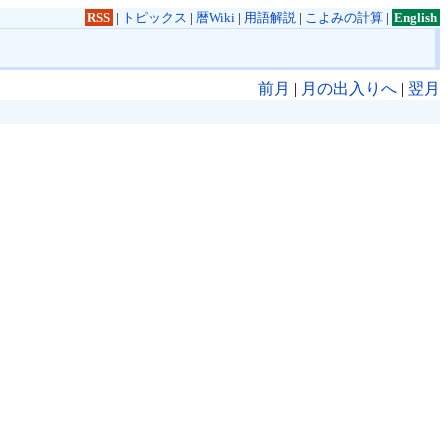
RSS
|
トピックス
|
暦Wiki
|
用語解説
|
こよみの計算
|
English
前月
|
月の出入りへ
|
翌月