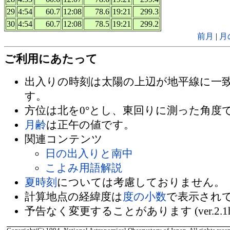
29
4:54
60.7
12:08
78.6
19:21
299.3
30
4:54
60.7
12:08
78.5
19:21
299.2
前月
|
月
ご利用にあたって
出入りの時刻は太陽の上辺が地平線に一
す。
方位は北を0°とし、東回りに測った角度
月齢
は正午の値です。
関連コンテンツ
日の出入りと南中
こよみ用語解説
夏時刻
については考慮しておりません。
計算地点の経緯度は
度の小数
で表示され
予告なく変更することがあります (ver.2.1