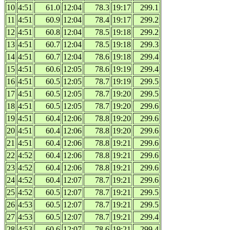
10
4:51
61.0
12:04
78.3
19:17
299.1
11
4:51
60.9
12:04
78.4
19:17
299.2
12
4:51
60.8
12:04
78.5
19:18
299.2
13
4:51
60.7
12:04
78.5
19:18
299.3
14
4:51
60.7
12:04
78.6
19:18
299.4
15
4:51
60.6
12:05
78.6
19:19
299.4
16
4:51
60.5
12:05
78.7
19:19
299.5
17
4:51
60.5
12:05
78.7
19:20
299.5
18
4:51
60.5
12:05
78.7
19:20
299.6
19
4:51
60.4
12:06
78.8
19:20
299.6
20
4:51
60.4
12:06
78.8
19:20
299.6
21
4:51
60.4
12:06
78.8
19:21
299.6
22
4:52
60.4
12:06
78.8
19:21
299.6
23
4:52
60.4
12:06
78.8
19:21
299.6
24
4:52
60.4
12:07
78.7
19:21
299.6
25
4:52
60.5
12:07
78.7
19:21
299.5
26
4:53
60.5
12:07
78.7
19:21
299.5
27
4:53
60.5
12:07
78.7
19:21
299.4
28
4:53
60.6
12:07
78.6
19:21
299.4