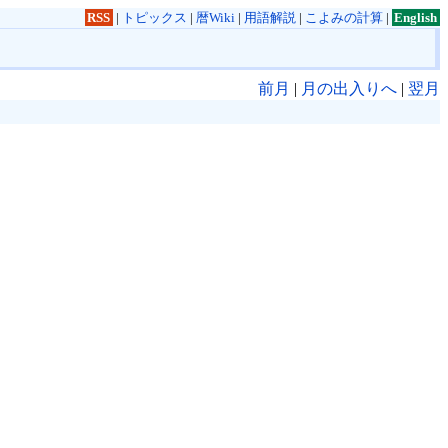
RSS
|
トピックス
|
暦Wiki
|
用語解説
|
こよみの計算
|
English
前月
|
月の出入りへ
|
翌月