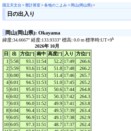
国立天文台
>
暦計算室
>
各地のこよみ
>
岡山(岡山県)
>
日の出入り
岡山(岡山県): Okayama
h
緯度:34.6667° 経度:133.9333° 標高: 0.0 m 標準時:UT+9
2026年 10月
日
出
方位[°]
南中
高度[°]
入り
方位[°]
1
5:58
93.1
11:54
52.2
17:49
266.6
2
5:59
93.6
11:54
51.8
17:48
266.2
3
6:00
94.1
11:53
51.4
17:46
265.7
4
6:01
94.5
11:53
51.0
17:45
265.2
5
6:01
95.0
11:53
50.6
17:44
264.8
6
6:02
95.5
11:52
50.3
17:42
264.3
7
6:03
96.0
11:52
49.9
17:41
263.8
8
6:04
96.4
11:52
49.5
17:39
263.4
9
6:05
96.9
11:52
49.1
17:38
262.9
10
6:05
97.3
11:51
48.7
17:37
262.4