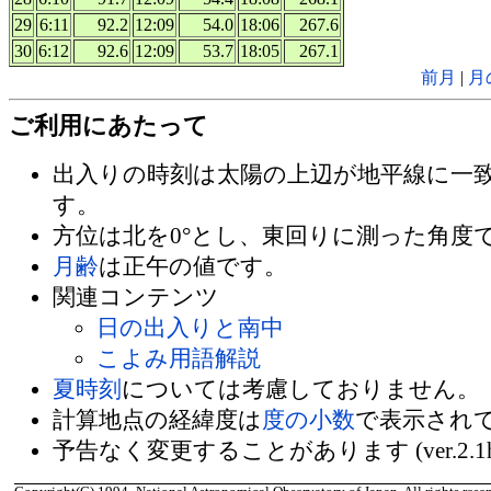
29
6:11
92.2
12:09
54.0
18:06
267.6
30
6:12
92.6
12:09
53.7
18:05
267.1
前月
|
月
ご利用にあたって
出入りの時刻は太陽の上辺が地平線に一
す。
方位は北を0°とし、東回りに測った角度
月齢
は正午の値です。
関連コンテンツ
日の出入りと南中
こよみ用語解説
夏時刻
については考慮しておりません。
計算地点の経緯度は
度の小数
で表示され
予告なく変更することがあります (ver.2.1