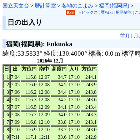
国立天文台
>
暦計算室
>
各地のこよみ
>
福岡(福岡県)
>
RSS
|
トピックス
|
暦Wiki
|
用語解説
|
こ
日の出入り
前月
|
月
福岡(福岡県): Fukuoka
緯度:33.5833° 経度:130.4000° 標高: 0.0 m 標準
2026年 12月
日
出
方位[°]
南中
高度[°]
入り
方位[°]
1
7:04
115.8
12:07
34.7
17:10
244.1
2
7:05
116.0
12:08
34.5
17:10
243.9
3
7:06
116.2
12:08
34.4
17:10
243.8
4
7:07
116.3
12:08
34.2
17:10
243.6
5
7:07
116.5
12:09
34.1
17:10
243.4
6
7:08
116.7
12:09
34.0
17:10
243.3
7
7:09
116.8
12:10
33.8
17:10
243.1
8
7:10
116.9
12:10
33.7
17:10
243.0
9
7:11
117.1
12:11
33.6
17:10
242.9