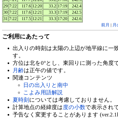
29
7:22
117.6
12:20
33.2
17:19
242.4
30
7:22
117.6
12:21
33.3
17:19
242.5
31
7:22
117.5
12:21
33.3
17:20
242.6
前月
|
月
ご利用にあたって
出入りの時刻は太陽の上辺が地平線に一
す。
方位は北を0°とし、東回りに測った角度
月齢
は正午の値です。
関連コンテンツ
日の出入りと南中
こよみ用語解説
夏時刻
については考慮しておりません。
計算地点の経緯度は
度の小数
で表示され
予告なく変更することがあります (ver.2.1