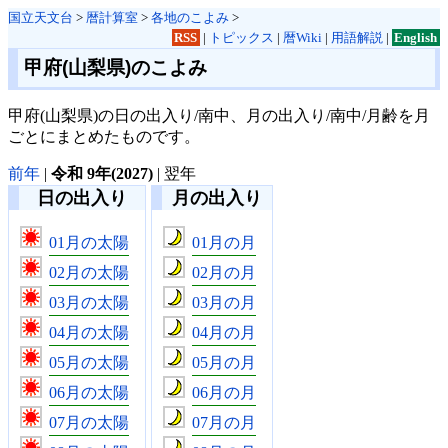
国立天文台
>
暦計算室
>
各地のこよみ
>
RSS
|
トピックス
|
暦Wiki
|
用語解説
|
English
甲府(山梨県)のこよみ
甲府(山梨県)の日の出入り/南中、月の出入り/南中/月齢を月
ごとにまとめたものです。
前年
|
令和 9年(2027)
| 翌年
日の出入り
月の出入り
01月の太陽
01月の月
02月の太陽
02月の月
03月の太陽
03月の月
04月の太陽
04月の月
05月の太陽
05月の月
06月の太陽
06月の月
07月の太陽
07月の月