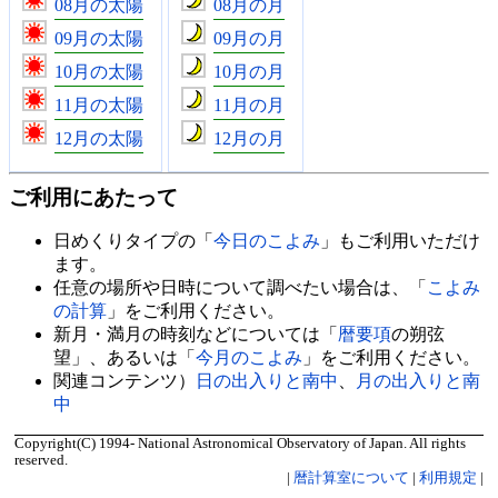
08月の太陽
08月の月
09月の太陽
09月の月
10月の太陽
10月の月
11月の太陽
11月の月
12月の太陽
12月の月
ご利用にあたって
日めくりタイプの「
今日のこよみ
」もご利用いただけ
ます。
任意の場所や日時について調べたい場合は、「
こよみ
の計算
」をご利用ください。
新月・満月の時刻などについては「
暦要項
の朔弦
望」、あるいは「
今月のこよみ
」をご利用ください。
関連コンテンツ）
日の出入りと南中
、
月の出入りと南
中
Copyright(C) 1994- National Astronomical Observatory of Japan. All rights
reserved.
|
暦計算室について
|
利用規定
|