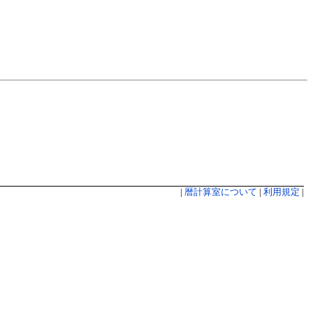
|
暦計算室について
|
利用規定
|