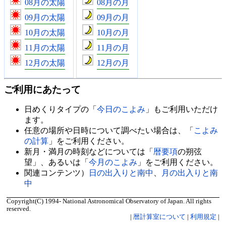
08月の太陽
08月の月
09月の太陽
09月の月
10月の太陽
10月の月
11月の太陽
11月の月
12月の太陽
12月の月
ご利用にあたって
日めくりタイプの「
今日のこよみ
」もご利用いただけ
ます。
任意の場所や日時について調べたい場合は、「
こよみ
の計算
」をご利用ください。
新月・満月の時刻などについては「
暦要項
の朔弦
望」、あるいは「
今月のこよみ
」をご利用ください。
関連コンテンツ）
日の出入りと南中
、
月の出入りと南
中
Copyright(C) 1994- National Astronomical Observatory of Japan. All rights
reserved.
|
暦計算室について
|
利用規定
|