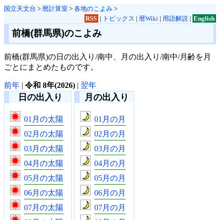
国立天文台
>
暦計算室
>
各地のこよみ
>
RSS
|
トピックス
|
暦Wiki
|
用語解説
|
English
前橋(群馬県)のこよみ
前橋(群馬県)の日の出入り/南中、月の出入り/南中/月齢を月
ごとにまとめたものです。
前年
|
令和 8年(2026)
|
翌年
日の出入り
月の出入り
01月の太陽
01月の月
02月の太陽
02月の月
03月の太陽
03月の月
04月の太陽
04月の月
05月の太陽
05月の月
06月の太陽
06月の月
07月の太陽
07月の月