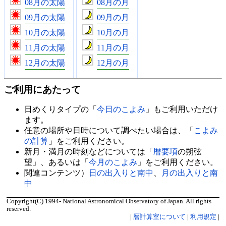
08月の太陽
08月の月
09月の太陽
09月の月
10月の太陽
10月の月
11月の太陽
11月の月
12月の太陽
12月の月
ご利用にあたって
日めくりタイプの「
今日のこよみ
」もご利用いただけ
ます。
任意の場所や日時について調べたい場合は、「
こよみ
の計算
」をご利用ください。
新月・満月の時刻などについては「
暦要項
の朔弦
望」、あるいは「
今月のこよみ
」をご利用ください。
関連コンテンツ）
日の出入りと南中
、
月の出入りと南
中
Copyright(C) 1994- National Astronomical Observatory of Japan. All rights
reserved.
|
暦計算室について
|
利用規定
|