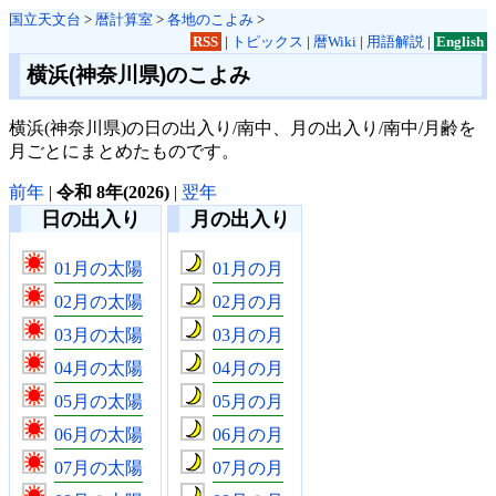
国立天文台
>
暦計算室
>
各地のこよみ
>
RSS
|
トピックス
|
暦Wiki
|
用語解説
|
English
横浜(神奈川県)のこよみ
横浜(神奈川県)の日の出入り/南中、月の出入り/南中/月齢を
月ごとにまとめたものです。
前年
|
令和 8年(2026)
|
翌年
日の出入り
月の出入り
01月の太陽
01月の月
02月の太陽
02月の月
03月の太陽
03月の月
04月の太陽
04月の月
05月の太陽
05月の月
06月の太陽
06月の月
07月の太陽
07月の月