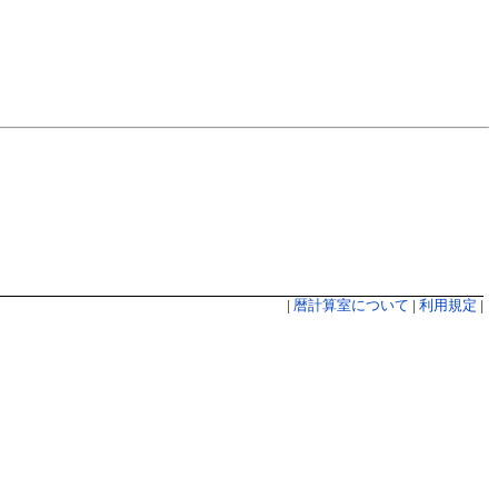
|
暦計算室について
|
利用規定
|