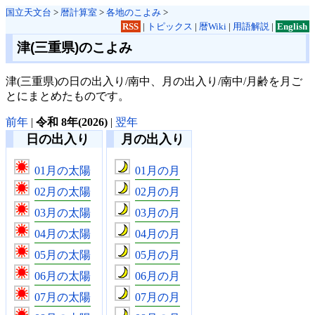
国立天文台
>
暦計算室
>
各地のこよみ
>
RSS
|
トピックス
|
暦Wiki
|
用語解説
|
English
津(三重県)のこよみ
津(三重県)の日の出入り/南中、月の出入り/南中/月齢を月ご
とにまとめたものです。
前年
|
令和 8年(2026)
|
翌年
日の出入り
月の出入り
01月の太陽
01月の月
02月の太陽
02月の月
03月の太陽
03月の月
04月の太陽
04月の月
05月の太陽
05月の月
06月の太陽
06月の月
07月の太陽
07月の月