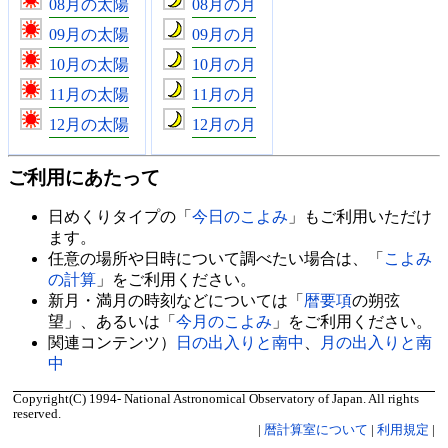
08月の太陽
08月の月
09月の太陽
09月の月
10月の太陽
10月の月
11月の太陽
11月の月
12月の太陽
12月の月
ご利用にあたって
日めくりタイプの「
今日のこよみ
」もご利用いただけ
ます。
任意の場所や日時について調べたい場合は、「
こよみ
の計算
」をご利用ください。
新月・満月の時刻などについては「
暦要項
の朔弦
望」、あるいは「
今月のこよみ
」をご利用ください。
関連コンテンツ）
日の出入りと南中
、
月の出入りと南
中
Copyright(C) 1994- National Astronomical Observatory of Japan. All rights
reserved.
|
暦計算室について
|
利用規定
|