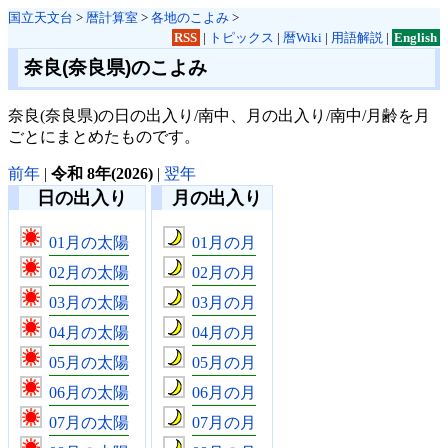
国立天文台
>
暦計算室
>
各地のこよみ
>
RSS
|
トピックス
|
暦Wiki
|
用語解説
|
English
奈良(奈良県)のこよみ
奈良(奈良県)の日の出入り/南中、月の出入り/南中/月齢を月
ごとにまとめたものです。
前年
|
令和 8年(2026)
|
翌年
日の出入り
月の出入り
01月の太陽
01月の月
02月の太陽
02月の月
03月の太陽
03月の月
04月の太陽
04月の月
05月の太陽
05月の月
06月の太陽
06月の月
07月の太陽
07月の月