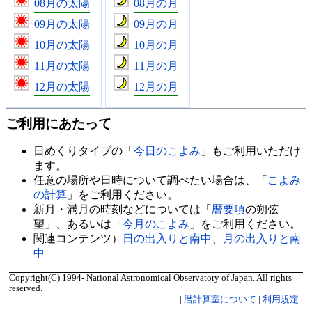
08月の太陽
08月の月
09月の太陽
09月の月
10月の太陽
10月の月
11月の太陽
11月の月
12月の太陽
12月の月
ご利用にあたって
日めくりタイプの「
今日のこよみ
」もご利用いただけ
ます。
任意の場所や日時について調べたい場合は、「
こよみ
の計算
」をご利用ください。
新月・満月の時刻などについては「
暦要項
の朔弦
望」、あるいは「
今月のこよみ
」をご利用ください。
関連コンテンツ）
日の出入りと南中
、
月の出入りと南
中
Copyright(C) 1994- National Astronomical Observatory of Japan. All rights
reserved.
|
暦計算室について
|
利用規定
|