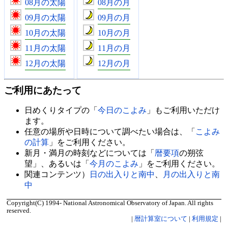
08月の太陽
08月の月
09月の太陽
09月の月
10月の太陽
10月の月
11月の太陽
11月の月
12月の太陽
12月の月
ご利用にあたって
日めくりタイプの「
今日のこよみ
」もご利用いただけ
ます。
任意の場所や日時について調べたい場合は、「
こよみ
の計算
」をご利用ください。
新月・満月の時刻などについては「
暦要項
の朔弦
望」、あるいは「
今月のこよみ
」をご利用ください。
関連コンテンツ）
日の出入りと南中
、
月の出入りと南
中
Copyright(C) 1994- National Astronomical Observatory of Japan. All rights
reserved.
|
暦計算室について
|
利用規定
|