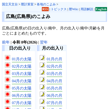
国立天文台
>
暦計算室
>
各地のこよみ
>
RSS
|
トピックス
|
暦Wiki
|
用語解説
|
English
広島(広島県)のこよみ
広島(広島県)の日の出入り/南中、月の出入り/南中/月齢を月
ごとにまとめたものです。
前年
|
令和 8年(2026)
|
翌年
日の出入り
月の出入り
01月の太陽
01月の月
02月の太陽
02月の月
03月の太陽
03月の月
04月の太陽
04月の月
05月の太陽
05月の月
06月の太陽
06月の月
07月の太陽
07月の月