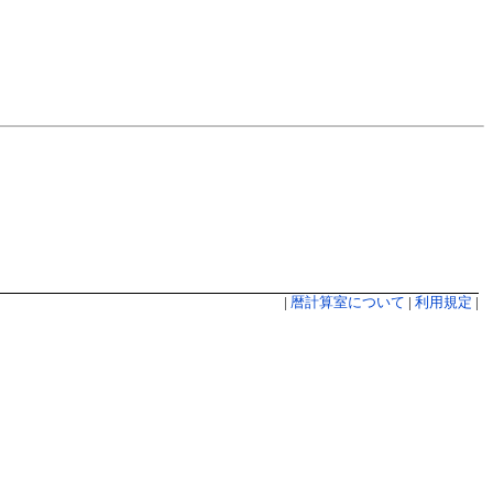
|
暦計算室について
|
利用規定
|