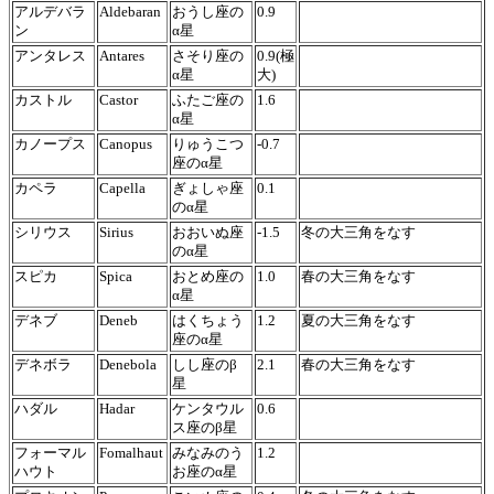
アルデバラ
Aldebaran
おうし座の
0.9
ン
α星
アンタレス
Antares
さそり座の
0.9(極
α星
大)
カストル
Castor
ふたご座の
1.6
α星
カノープス
Canopus
りゅうこつ
-0.7
座のα星
カペラ
Capella
ぎょしゃ座
0.1
のα星
シリウス
Sirius
おおいぬ座
-1.5
冬の大三角をなす
のα星
スピカ
Spica
おとめ座の
1.0
春の大三角をなす
α星
デネブ
Deneb
はくちょう
1.2
夏の大三角をなす
座のα星
デネボラ
Denebola
しし座のβ
2.1
春の大三角をなす
星
ハダル
Hadar
ケンタウル
0.6
ス座のβ星
フォーマル
Fomalhaut
みなみのう
1.2
ハウト
お座のα星