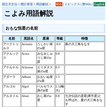
国立天文台
>
暦計算室
>
用語解説
>
RSS
|
トピックス
|
暦Wiki
|
English
こよみ用語解説
おもな恒星の名前
名前
英語名
星座
等級
特徴
アークトゥ
Arcturus
うしかい座
-0.0
春の大三角をなす
ルス
のα星
アクルック
Acrux
みなみじゅ
0.8
ス
うじ座のα
星
アケルナル
Achernar
エリダヌス
0.5
座のα星
アダーラ
Adhara
おおいぬ座
1.5
のε星
アルゴル
Algol
ペルセウス
2.1(極
座のβ星
大)
アルタイル
Altair
わし座のα
0.8
七夕伝説の彦星(牽牛星)と
星
も呼ばれ、夏の大三角をな
す