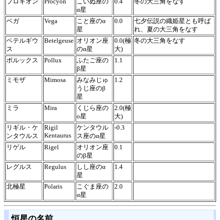
プロキオン
Procyon
こいぬ座の
0.4
冬の大三角をなす
α星
ベガ
Vega
こと座のα
0.0
七夕伝説の織姫星とも呼ば
星
れ、夏の大三角をなす
ベテルギウ
Betelgeuse
オリオン座
0.0(極
冬の大三角をなす
ス
のα星
大)
ポルックス
Pollux
ふたご座の
1.1
β星
ミモザ
Mimosa
みなみじゅ
1.2
うじ座のβ
星
ミラ
Mira
くじら座の
2.0(極
o星
大)
リギル・ケ
Rigil
ケンタウル
-0.3
Kentaurus
ンタウルス
ス座のα星
リゲル
Rigel
オリオン座
0.1
のβ星
レグルス
Regulus
しし座のα
1.4
星
北極星
Polaris
こぐま座の
2.0
α星
恒星の名前