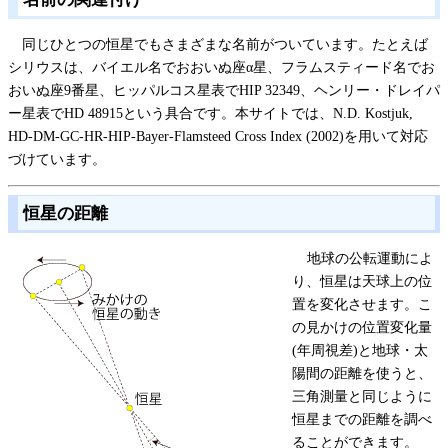
同じひとつの恒星でもさまざまな名前がついています。たとえば
シリウスは、バイエル名でおおいぬ座α星、フラムスティード名でお
おいぬ座9番星、ヒッパルコス星表でHIP 32349、ヘンリー・ドレイパ
ー星表でHD 48915という具合です。本サイトでは、N.D. Kostjuk,
HD-DM-GC-HR-HIP-Bayer-Flamsteed Cross Index (2002)を用いて対応
づけています。
恒星の距離
地球の公転運動によ
り、恒星は天球上の位
置を変化させます。こ
の見かけの位置変化量
(年周視差)と地球・太
陽間の距離を使うと、
三角測量と同じように
恒星までの距離を調べ
ることができます。