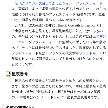
初代グリニジ天文台長であったジョン・フラムスティード
は、望遠鏡によって多数の恒星の位置を求めました。これらの
恒星につけられた番号がフラムスティード名(番号)です。星座
ごとに恒星を赤経順に並べているのが特徴です。
ただし、彼の死後1725年に Historia Coelestis Britannica とし
て出版された本を見ても、星座別赤経順に並んではいるもの
の、番号はつけられておりません。じつはこの本には
エドモン
ド・ハレー
がフラムスティードに無断で出版した1712年の版が
あり、そちらには番号がついておりました。現在使われている
フラムスティード名は、フランスの天文学者
ラランド
が、1712
年版をヒントに1725年版についても番号をつけたものというこ
とのようです。
星表番号
恒星の位置や等級などの情報をまとめたものを星表といい
ます。星表中の星はあまりにも多いので、単純に星表名＋星表
番号(通し番号)で呼ばれます。HIP番号はヒッパルコス星表
の、HD番号はヘンリー・ドレイパー星表の星表番号です。
名前の関連付け