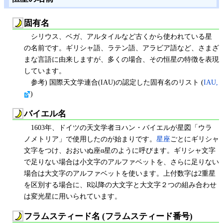
固有名
シリウス、ベガ、アルタイルなど古くから使われている星
の名前です。ギリシャ語、ラテン語、アラビア語など、さまざ
まな言語に由来しますが、多くの場合、その恒星の特徴を表現
しています。
参考) 国際天文学連合(IAU)の認定した固有名のリスト (
IAU,
)
バイエル名
1603年、ドイツの天文学者ヨハン・バイエルが星図「ウラ
ノメトリア」で使用したのが始まりです。
星座
ごとにギリシャ
文字をつけ、おおいぬ座α星のように呼びます。ギリシャ文字
で足りない場合は小文字のアルファベットを、さらに足りない
場合は大文字のアルファベットを使います。上付数字は2重星
を区別する場合に、R以降の大文字と大文字２つの組み合わせ
は変光星に用いられています。
フラムスティード名 (フラムスティード番号)