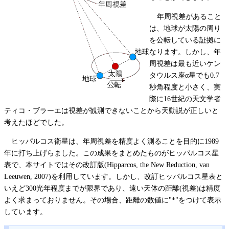
年周視差があること
は、地球が太陽の周り
を公転している証拠に
なります。しかし、年
周視差は最も近いケン
タウルス座α星でも0.7
秒角程度と小さく、実
際に16世紀の天文学者
ティコ・ブラーエは視差が観測できないことから天動説が正しいと
考えたほどでした。
ヒッパルコス衛星は、年周視差を精度よく測ることを目的に1989
年に打ち上げらました。この成果をまとめたものがヒッパルコス星
表で、本サイトではその改訂版(Hipparcos, the New Reduction, van
Leeuwen, 2007)を利用しています。しかし、改訂ヒッパルコス星表と
いえど300光年程度までが限界であり、遠い天体の距離(視差)は精度
よく求まっておりません。その場合、距離の数値に"*"をつけて表示
しています。