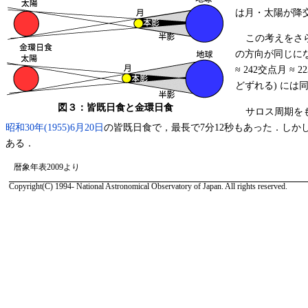
は月・太陽が降交点
この考えをさ
の方向が同じにな
≈ 242交点月 ≈
どずれる) に
図３：皆既日食と金環日食
サロス周期を
昭和30年(1955)6月20日
の皆既日食で，最長で7分12秒もあった．し
ある．
暦象年表2009より
Copyright(C) 1994- National Astronomical Observatory of Japan. All rights reserved.