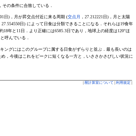
，その条件に合致している．
6201日)，月が昇交点付近に来る周期 (
交点月
，27.212221日)，月と太陽
，27.554550日) によって日食は分類できることになる．それらは19食年
日後 (約18年と11日．より正確には6585.3日であり，地球上の経度は120°ほ
期
と呼んでいる．
ンキングにはこのグループに属する日食がずらりと並ぶ．最も長いのは
ため，今後はこれをピークに短くなる一方と，いささかさびしい状況に
|
暦計算室について
|
利用規定
|