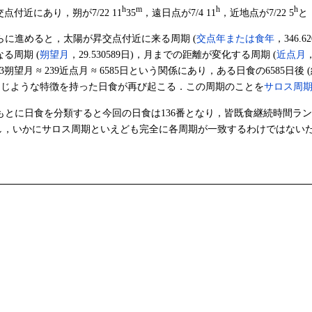
h
m
h
h
付近にあり，朔が7/22 11
35
，遠日点が7/4 11
，近地点が7/22 5
と
らに進めると，太陽が昇交点付近に来る周期 (
交点年または食年
，346.
る周期 (
朔望月
，29.530589日)，月までの距離が変化する周期 (
近点月
 223朔望月 ≈ 239近点月 ≈ 6585日という関係にあり，ある日食の6585
は同じような特徴を持った日食が再び起こる．この周期のことを
サロス周
もとに日食を分類すると今回の日食は136番となり，皆既食継続時間ラ
かし，いかにサロス周期といえども完全に各周期が一致するわけではない