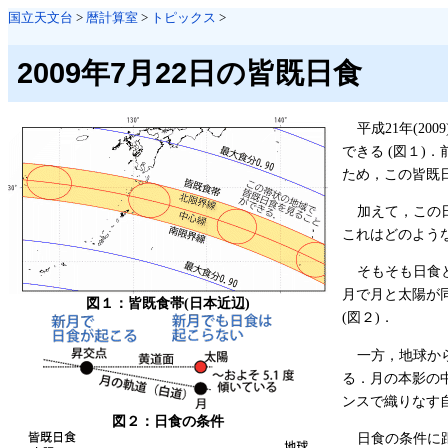
国立天文台
>
暦計算室
>
トピックス
>
2009年7月22日の皆既日食
平成21年(2009
できる (図１)
ため，この皆既
加えて，この
これはどのよう
そもそも日食
月で月と太陽が
図１：皆既食帯(日本近辺)
(図２)．
一方，地球か
る．月の本影の
ンスで織りなす自
図２：日食の条件
日食の条件に