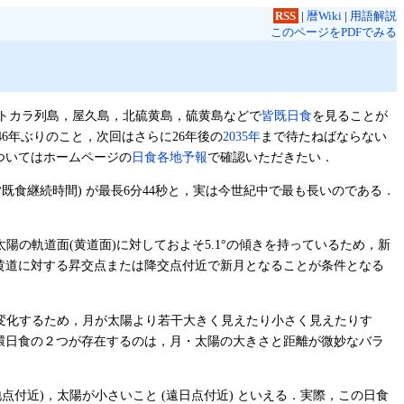
RSS
|
暦Wiki
|
用語解説
このページをPDFでみる
トカラ列島，屋久島，北硫黄島，硫黄島などで
皆既日食
を見ることが
46年ぶりのこと，次回はさらに26年後の
2035年
まで待たねばならない
ついてはホームページの
日食各地予報
で確認いただきたい．
既食継続時間) が最長6分44秒と，実は今世紀中で最も長いのである．
の軌道面(黄道面)に対しておよそ5.1°の傾きを持っているため，新
黄道に対する昇交点または降交点付近で新月となることが条件となる
変化するため，月が太陽より若干大きく見えたり小さく見えたりす
環日食の２つが存在するのは，月・太陽の大きさと距離が微妙なバラ
付近)，太陽が小さいこと (遠日点付近) といえる．実際，この日食