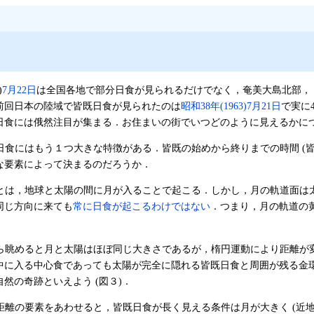
)
7月22日
は全国各地で部分日食が見られるだけでなく，奄美大島北部，
．前回日本の陸域で皆既日食が見られたのは
昭和38年(1963)7月21日
で実に
日食には俄然注目が集まる．お住まいの街でいつどのように見えるかに
日食にはもう１つ大きな特徴がある．皆既の始めから終りまでの時間 (皆
な要素によって決まるのだろうか．
とは，地球と太陽の間に月が入ることで起こる．しかし，月の軌道面は太陽
同じ方向に来ても
常に日食が起こるわけではない
．つまり，月の軌道の
ら眺めると月と太陽はほぼ同じ大きさであるが，楕円運動により距離が
中に入る中心食であっても太陽が完全に隠れる皆既日食と周囲が残る金
然の奇跡といえよう (図３)．
距離の要素をあわせると，皆既日食が長く見える条件は月が大きく (近地点