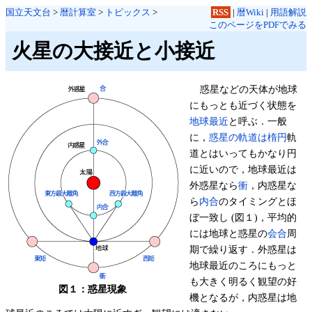
国立天文台
>
暦計算室
>
トピックス
>
RSS
|
暦Wiki
|
用語解説
このページをPDFでみる
火星の大接近と小接近
惑星などの天体が地球
にもっとも近づく状態を
地球最近
と呼ぶ．一般
に，
惑星の軌道は楕円
軌
道とはいってもかなり円
に近いので，地球最近は
外惑星なら
衝
，内惑星な
ら
内合
のタイミングとほ
ぼ一致し (図１)，平均的
には地球と惑星の
会合
周
期で繰り返す．外惑星は
地球最近のころにもっと
も大きく明るく観望の好
図１：惑星現象
機となるが，内惑星は地