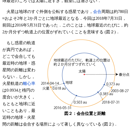
球最近のころでは太陽に近すぎ，観望には適さない．
火星は地球のすぐ外側を公転する惑星であり，
会合
周期は約780日
≈およそ2年と2か月ごとに地球最近となる．今回は2018年7月31日，
前回は2016年5月31日であった．このことは，地球最近のたびに，約
2か月分ずつ軌道上の位置がずれていくことを意味する (図２)．
もし惑星の軌道
が真円であれば，
どこで会合しても
最近時の地球・惑
星間の距離は変わ
らない．しかし，
火星軌道の
離心率
は0.0934と楕円の
度合いが大きく，
もともと地球に近
いこともあり，最
図２：会合位置と距離
近時の地球・火星
間の距離は会合する場所によって著しく異なっている (図２)．