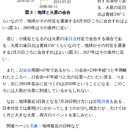
合する場合であ
る．火星の近日
図３：地球と火星の会合
点は黄経336°く
らいなので，地球がその付近を通過する8月30日ごろに会合すればよ
い (図３)．2003年はその条件に近い．
逆に，小接近となるのは火星の
遠日点
付近で会合する場合であ
る．火星の遠日点は黄経156°くらいなので，地球がその付近を通過
する2月25日ごろに会合すればよい (図３)．2027年はその条件に近
い．
また，22
会合
周期≈47年であるから，11会合≈23年半経つと半周離
れたところへ，22会合≈47年経つと元の位置へだいたい戻る．つま
り，次に2003年並みに近づくのは2050年ということになる．このこ
ろには人類が火星に到達しているかもしれない．
なお，地球最近3日前となる7月28日明け方には
皆既月食
もある．
日本付近では夜明けにかかってしまうのが少し残念だが，欠けてゆ
く月と大きな火星，両方のイベントを楽しみたい．
関連ページ)
天象
：地球最近の日時など