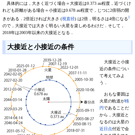
具体的には，大きく近づく場合＝大接近は0.373 au程度，近づくけ
れども距離がある場合＝小接近は0.678 au程度で，じつに2倍弱の開
1
きがある．2倍近ければ大きさ (
視直径
) は2倍，明るさは4倍になる
ので，大接近では大きく明るい火星を楽しめるわけだ．そして，
2018年は2003年以来の大接近となる．
大接近と小接近の条件
大接近と小接
近の条件につい
て考えてみよ
う．
おもな要因は
火星の軌道が
楕
円
であることだ
から，大接近と
なるのは火星の
近日点
付近で会