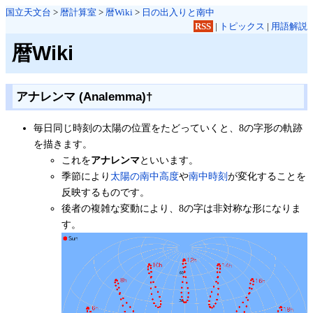
国立天文台
>
暦計算室
>
暦Wiki
>
日の出入りと南中
RSS
|
トピックス
|
用語解説
暦Wiki
アナレンマ (Analemma)
†
毎日同じ時刻の太陽の位置をたどっていくと、8の字形の軌跡
を描きます。
これを
アナレンマ
といいます。
季節により
太陽の南中高度
や
南中時刻
が変化することを
反映するものです。
後者の複雑な変動により、8の字は非対称な形になりま
す。