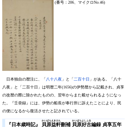
(番号：206、マイクロNo.46)
日本独自の暦注に、「
八十八夜
」と「
二百十日
」がある。「八十
八夜」と「二百十日」は明暦二年(1656)の伊勢暦から記載され、貞享
の改暦の際に除かれたものの、翌年からまた載せられるようになっ
た。『壬癸録』には、伊勢の船長が奉行所に訴えたことにより、民
の便になるから復活させたと記されている。
かいばらえきけん
かいばらよしふる
『日本歳時記』
貝原益軒
刪補
貝原好古
編録 貞享五年