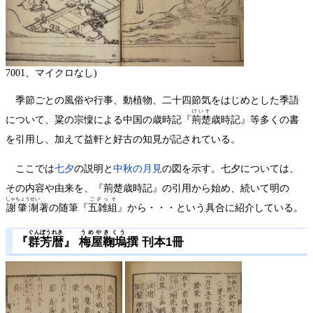
7001、マイクロなし)
季節ごとの風俗や行事、動植物、二十四節気をはじめとした季語
けいそ
について、粱の宗懍による中国の歳時記『
荊楚
歳時記』等多くの書
を引用し、加えて益軒と好古の知見が記されている。
ここでは
七夕
の説明と
中秋の月見
の図を示す。七夕については、
その内容や由来を、『荊楚歳時記』の引用から始め、続いて明の
しゃちょうせい
ござっそ
謝肇淛
著の随筆『
五雑組
』から・・・という具合に紹介している。
ぐんぼうれき
うめやきくう
『
群芳暦
』
梅屋鞠塢
撰 刊本1冊