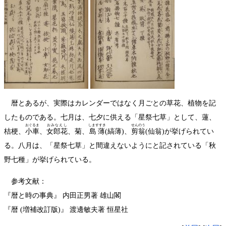
暦とあるが、実際はカレンダーではなく月ごとの草花、植物を記
したものである。七月は、七夕に供える「星祭七草」として、蓮、
おぐるま
おみなえし
しますすき
せんのう
桔梗、
小車
、
女郎花
、菊、
島薄
(縞薄)、
剪翁
(仙翁)が挙げられてい
る。八月は、「星祭七草」と間違えないようにと記されている「秋
野七種」が挙げられている。
参考文献：
『暦と時の事典』 内田正男著 雄山閣
『暦 (増補改訂版)』 渡邊敏夫著 恒星社