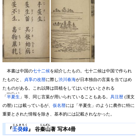
本書は中国の
七十二候
を紹介したもの。七十二候は中国で作られ
たものと、
貞享の改暦
に際し
渋川春海
が日本独自の言葉を当てはめ
たものがある。これ以降は田植をしてはいけないとされる
はんげしょう
「
半夏生
」等、同じ言葉が用いられていることもある。
具注暦
(漢文
の暦) には載っているが、
仮名暦
には「半夏生」のように農作に特に
重要とされた情報を除き、基本的には記載されなかった。
じんきろく
じんざん
『
壬癸録
』 谷
秦山
著 写本4冊