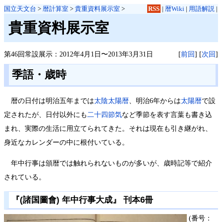
国立天文台
>
暦計算室
>
貴重資料展示室
>
RSS
|
暦Wiki
|
用語解説
|
貴重資料展示室
第46回常設展示：2012年4月1日〜2013年3月31日
[
前回
] [
次回
]
季語・歳時
暦の日付は明治五年までは
太陰太陽暦
、明治6年からは
太陽暦
で設
定されたが、日付以外にも
二十四節気
など季節を表す言葉も書き込
まれ、実際の生活に用立てられてきた。それは現在も引き継がれ、
身近なカレンダーの中に根付いている。
年中行事は頒暦では触れられないものが多いが、歳時記等で紹介
されている。
『(諸国圖會) 年中行事大成』 刊本6冊
(番号：