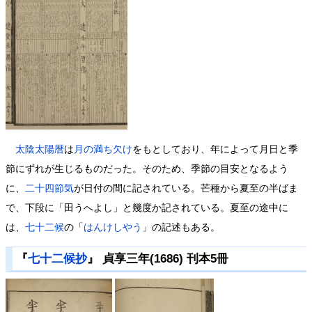
太陰太陽暦
は
月の満ち欠け
をもとしており、年によって月日と季
節にずれが生じるものだった。そのため、季節の目安となるよう
に、
二十四節気
が日付の間に記されている。芒種から夏至の半ばま
で、下段に「田うへよし」と幾度か記されている。夏至の途中に
は、
七十二候
の「
はんけしやう
」の記述もある。
『
七十二候抄
』 貞享三年(1686) 刊本5冊