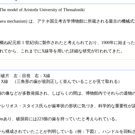
 Aristotle University of Thessaloniki
kythera mechanism) は、アテネ国立考古学博物館に所蔵される
概ね紀元前 1 世紀頃に製作されたと考えられており、1900年に始ま
認されてから、これまでにX線等を用いた詳細な研究が行われてきた。
要破片 左：目視 右：X線
：X線 （三角形の歯が規則正しく並んでいることが見て取れる）
銅の像などが多数発掘され、しばらくの間は、博物館内でそれらの遺物
ァレリオス・スタイス氏らが歯車状の形状に気づき、科学的な重要性が
cmあり、破損前には223個の歯を持っていたと考えられている。
から構成されていたことが判明している（例：下図）。ハンドルを回転