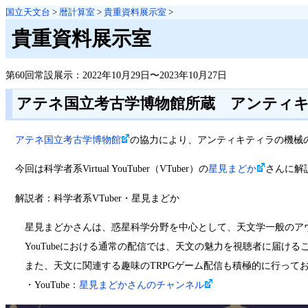
国立天文台
>
暦計算室
>
貴重資料展示室
>
貴重資料展示室
第60回常設展示：2022年10月29日〜2023年10月27日
アテネ国立考古学博物館所蔵 アンティ
アテネ国立考古学博物館
の協力により、アンティキティラの機械
今回は科学者系Virtual YouTuber（VTuber）の
星見まどか
さんに解
解説者：科学者系VTuber・星見まどか
星見まどかさんは、惑星科学分野を中心として、天文学一般のアウト
YouTubeにおける通常の配信では、天文の魅力を視聴者に届ける
また、天文に関連する趣味のTRPGゲーム配信も積極的に行ってお
・YouTube：
星見まどかさんのチャンネル