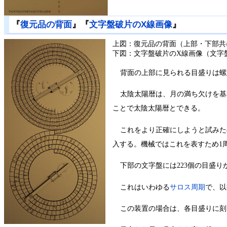
『
復元品の背面
』『
文字盤破片のX線画像
』
上図：復元品の背面（上部・下部共
下図：文字盤破片のX線画像（文字
背面の上部に見られる目盛りは螺
太陰太陽暦は、月の満ち欠けを基
ことで太陰太陽暦とできる。
これをより正確にしようと試みたの
入する。機械ではこれを表すため1周47
下部の文字盤には223個の目盛
これはいわゆる
サロス周期
で、以
この装置の場合は、各目盛りに刻