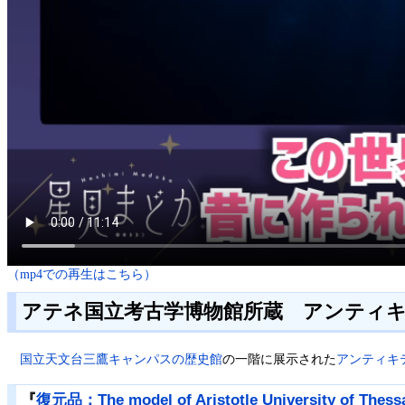
（mp4での再生はこちら）
アテネ国立考古学博物館所蔵 アンティ
国立天文台三鷹キャンパスの歴史館
の一階に展示された
アンティキ
『
復元品：The model of Aristotle University of Thessa