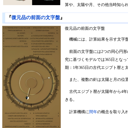
算や、太陽や月、その他当時知ら
『
復元品の前面の文字盤
』
復元品の前面の文字盤
機械には、計算結果を示す文字盤
前面の文字盤には2つの同心円形
究に基づくモデルでは365日とな
期：1年365日の古代エジプト暦
また、複数の針は太陽と月の位
古代エジプト暦が太陽年から4年
きる。
計算機構に
閏年
の概念を取り入