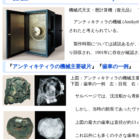
機械式天文・暦計算機（復元品） The model of
アンティキティラの機械 (Anti
されたと考えられている。
製作時期については諸説あるが、
り回収され、1901年に存在が確
『
アンティキティラの機械主要破片
』『
歯車の一例
』
上図：アンティキティラの機械主
下図：歯車の一例 左：目視 右
サルベージでは、沈没船から青
しかし、当時の館長であったヴ
上図の最大の歯車は直径が約13 
これ以外にも多くの小さな歯車