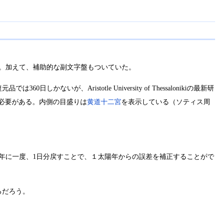
る。加えて、補助的な副文字盤もついていた。
では360日しかないが、Aristotle University of Thessalonikiの最新研
る必要がある。内側の目盛りは
黄道十二宮
を表示している（ソティス周
4年に一度、1日分戻すことで、１太陽年からの誤差を補正することがで
るだろう。