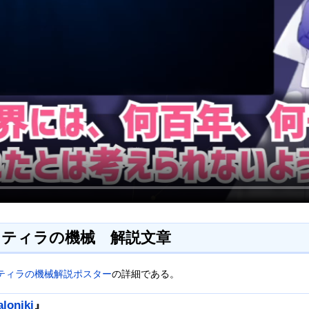
キティラの機械 解説文章
ティラの機械解説ポスター
の詳細である。
loniki
』