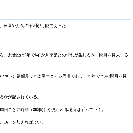
、日食や月食の予測が可能であった）
である。太陰暦は3年で約1か月季節とのずれが生じるが、閏月を挿入する
28+7）朔望月で19太陽年とする周期であり、19年で7つの閏月を挿
こるかが記されている。
周回ごとに時刻（8時間）や見られる場所はずれていく。
、16）を加えればよい。