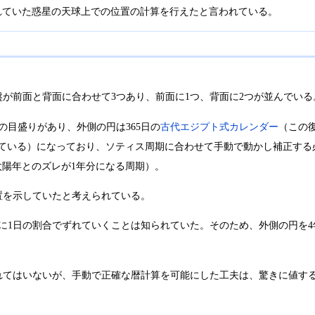
れていた惑星の天球上での位置の計算を行えたと言われている。
が前面と背面に合わせて3つあり、前面に1つ、背面に2つが並んでい
の目盛りがあり、外側の円は365日の
古代エジプト式カレンダー
（この復元品
っている）になっており、ソティス周期に合わせて手動で動かし補正す
と太陽年とのズレが1年分になる周期）。
置を示していたと考えられている。
に1日の割合でずれていくことは知られていた。そのため、外側の円を
れてはいないが、手動で正確な暦計算を可能にした工夫は、驚きに値す