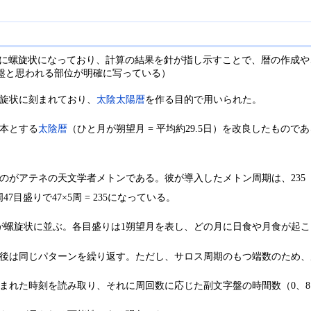
に螺旋状になっており、計算の結果を針が指し示すことで、暦の作成や
盤と思われる部位が明確に写っている）
旋状に刻まれており、
太陰太陽暦
を作る目的で用いられた。
本とする
太陰暦
（ひと月が朔望月 = 平均約29.5日）を改良したもの
がアテネの天文学者メトンである。彼が導入したメトン周期は、235（2
目盛りで47×5周 = 235になっている。
りが螺旋状に並ぶ。各目盛りは1朔望月を表し、どの月に日食や月食が起
後は同じパターンを繰り返す。ただし、サロス周期のもつ端数のため、
まれた時刻を読み取り、それに周回数に応じた副文字盤の時間数（0、8