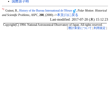
国際原子時
*1
Guinot, B.,
History of the Bureau International de l'Heure
,
Polar Motion: Historical
->
本文(1)に戻る
and Scientific Problems, ASPC
,
208
, (2000).
Last-modified: 2017-07-20 (木) 15:12:23
Copyright(C) 1994- National Astronomical Observatory of Japan. All rights reserved.
|
暦計算室について
|
利用規定
|