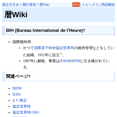
国立天文台
>
暦計算室
>
暦Wiki
RSS
|
トピックス
|
用語解説
暦Wiki
BIH (Bureau International de l'Heure)
†
国際報時局
かつて
国際原子時
や
協定世界時
の維持管理などをしてい
*1
た組織。1912年に設立
。
1987年に解散、事業は
IERS
や
BIPM
に引き継がれてい
る。
関連ページ
†
BIPM
IERS
ΔＴ/推定
協定世界時
協定世界時/1963