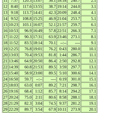
11
7:57
120.3
13:07
36.1
18:18
240.7
2.1
12
8:40
117.6
13:55
38.7
19:14
244.0
3.1
13
9:18
113.7
14:41
42.3
20:09
248.4
4.1
14
9:52
108.8
15:25
46.9
21:04
253.7
5.1
15
10:23
103.1
16:07
52.1
21:57
259.7
6.1
16
10:53
96.9
16:49
57.8
22:51
266.3
7.1
17
11:22
90.3
17:31
63.9
23:46
273.1
8.1
18
11:52
83.5
18:14
70.1
--:--
----
9.1
19
12:25
76.8
19:01
76.2
0:43
280.0
10.1
20
13:03
70.4
19:53
81.8
1:44
286.7
11.1
21
13:46
64.9
20:50
86.4
2:50
292.8
12.1
22
14:39
60.8
21:53
89.5
3:59
297.7
13.1
23
15:40
58.9
23:00
89.5
5:10
300.6
14.1
24
16:50
59.7
--:--
----
6:19
301.0
15.1
25
18:03
63.0
0:07
89.2
7:21
298.7
16.1
26
19:16
68.4
1:12
85.7
8:14
294.2
17.1
27
20:24
75.0
2:11
80.6
8:58
288.1
18.1
28
21:29
82.3
3:04
74.5
9:37
281.2
19.1
29
22:29
89.7
3:54
67.9
10:11
273.9
20.1