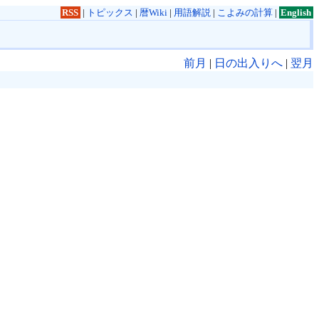
RSS
|
トピックス
|
暦Wiki
|
用語解説
|
こよみの計算
|
English
前月
|
日の出入りへ
|
翌月