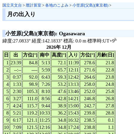
国立天文台
>
暦計算室
>
各地のこよみ
>
小笠原[父島](東京都)
>
月の出入り
小笠原[父島](東京都): Ogasawara
h
緯度:27.0833° 経度:142.1833° 標高: 0.0 m 標準時:UT+9
2026年 12月
日
出
方位[°]
南中
高度[°]
入り
方位[°]
月齢[日]
1
23:39
84.8
5:13
72.1
11:39
278.6
21.8
2
--:--
----
5:59
65.7
12:11
271.6
22.8
3
0:37
92.0
6:43
59.3
12:42
264.6
23.8
4
1:33
98.9
7:26
53.2
13:13
258.0
24.8
5
2:30
105.3
8:10
47.6
13:46
252.0
25.8
6
3:27
111.0
8:56
42.8
14:21
246.8
26.8
7
4:24
115.7
9:44
38.9
15:00
242.7
27.8
8
5:21
119.2
10:33
36.2
15:43
239.8
28.8
9
6:17
121.1
11:25
34.8
16:32
238.5
0.1
10
7:09
121.5
12:16
34.8
17:24
238.8
1.1