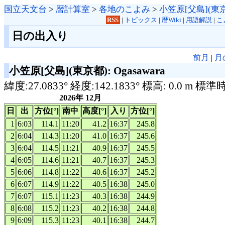
国立天文台
>
暦計算室
>
各地のこよみ
>
小笠原[父島](東
RSS
|
トピックス
|
暦Wiki
|
用語解説
|
こ
日の出入り
前月
|
月
小笠原[父島](東京都): Ogasawara
緯度:27.0833° 経度:142.1833° 標高: 0.0 m 標準
2026年 12月
日
出
方位[°]
南中
高度[°]
入り
方位[°]
1
6:03
114.1
11:20
41.2
16:37
245.8
2
6:04
114.3
11:20
41.0
16:37
245.6
3
6:04
114.5
11:21
40.9
16:37
245.5
4
6:05
114.6
11:21
40.7
16:37
245.3
5
6:06
114.8
11:22
40.6
16:37
245.2
6
6:07
114.9
11:22
40.5
16:38
245.0
7
6:07
115.1
11:23
40.3
16:38
244.9
8
6:08
115.2
11:23
40.2
16:38
244.8
9
6:09
115.3
11:23
40.1
16:38
244.7