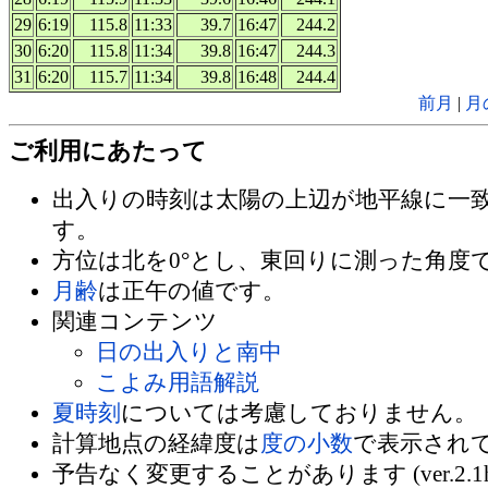
29
6:19
115.8
11:33
39.7
16:47
244.2
30
6:20
115.8
11:34
39.8
16:47
244.3
31
6:20
115.7
11:34
39.8
16:48
244.4
前月
|
月
ご利用にあたって
出入りの時刻は太陽の上辺が地平線に一
す。
方位は北を0°とし、東回りに測った角度
月齢
は正午の値です。
関連コンテンツ
日の出入りと南中
こよみ用語解説
夏時刻
については考慮しておりません。
計算地点の経緯度は
度の小数
で表示され
予告なく変更することがあります (ver.2.1