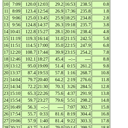
10
7:09
120.0
12:03
29.2
16:53
238.5
0.8
11
8:09
123.4
12:54
26.9
17:36
235.8
1.8
12
9:06
125.0
13:45
25.9
18:25
234.8
2.8
13
9:56
124.8
14:37
26.3
19:18
235.7
3.8
14
10:41
122.8
15:27
28.1
20:16
238.4
4.8
15
11:19
119.3
16:14
31.0
21:15
242.5
5.8
16
11:51
114.5
17:00
35.0
22:15
247.9
6.8
17
12:20
108.7
17:44
39.9
23:15
254.2
7.8
18
12:46
102.1
18:27
45.4
--:--
----
8.8
19
13:12
95.0
19:09
51.4
0:15
261.2
9.8
20
13:37
87.4
19:53
57.8
1:16
268.7
10.8
21
14:04
79.7
20:40
64.2
2:19
276.6
11.8
22
14:34
72.2
21:30
70.3
3:26
284.5
12.8
23
15:10
65.3
22:26
75.6
4:37
291.9
13.8
24
15:54
59.7
23:27
79.6
5:51
298.2
14.8
25
16:49
56.3
--:--
----
7:07
302.7
15.8
26
17:54
55.7
0:33
81.6
8:19
304.4
16.8
27
19:06
57.9
1:40
81.4
9:22
303.3
17.8
28
20:21
62.7
2:44
79.0
10:14
299.5
18.8