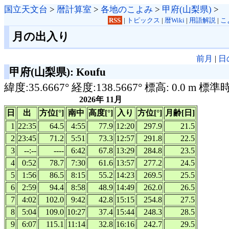
国立天文台
>
暦計算室
>
各地のこよみ
>
甲府(山梨県)
>
RSS
|
トピックス
|
暦Wiki
|
用語解説
|
こ
月の出入り
前月
|
日
甲府(山梨県): Koufu
緯度:35.6667° 経度:138.5667° 標高: 0.0 m 標準
2026年 11月
日
出
方位[°]
南中
高度[°]
入り
方位[°]
月齢[日]
1
22:35
64.5
4:55
77.9
12:20
297.9
21.5
2
23:45
71.2
5:51
73.3
12:57
291.8
22.5
3
--:--
----
6:42
67.8
13:29
284.8
23.5
4
0:52
78.7
7:30
61.6
13:57
277.2
24.5
5
1:56
86.5
8:15
55.2
14:23
269.5
25.5
6
2:59
94.4
8:58
48.9
14:49
262.0
26.5
7
4:02
102.0
9:42
42.8
15:15
254.8
27.5
8
5:04
109.0
10:27
37.4
15:44
248.3
28.5
9
6:07
115.1
11:14
32.8
16:16
242.7
29.5