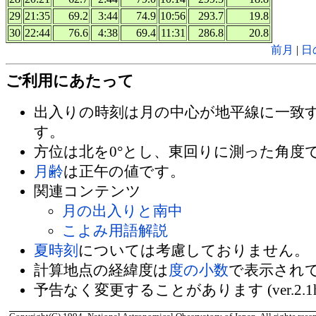
29
21:35
69.2
3:44
74.9
10:56
293.7
19.8
30
22:44
76.6
4:38
69.4
11:31
286.8
20.8
前月
|
日
ご利用にあたって
出入りの時刻は月の中心が地平線に一致
す。
方位は北を0°とし、東回りに測った角度
月齢
は正午の値です。
関連コンテンツ
月の出入りと南中
こよみ用語解説
夏時刻
については考慮しておりません。
計算地点の経緯度は
度の小数
で表示され
予告なく変更することがあります (ver.2.1