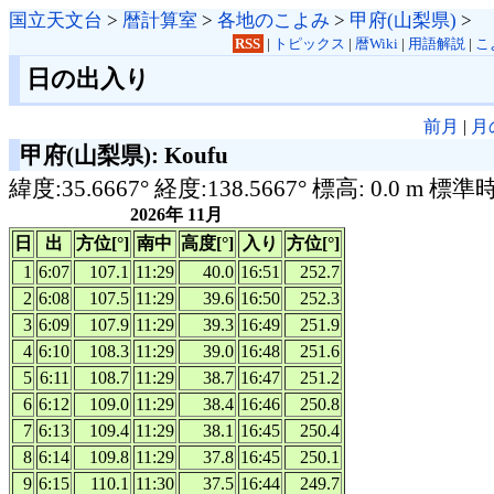
国立天文台
>
暦計算室
>
各地のこよみ
>
甲府(山梨県)
>
RSS
|
トピックス
|
暦Wiki
|
用語解説
|
こ
日の出入り
前月
|
月
甲府(山梨県): Koufu
緯度:35.6667° 経度:138.5667° 標高: 0.0 m 標準
2026年 11月
日
出
方位[°]
南中
高度[°]
入り
方位[°]
1
6:07
107.1
11:29
40.0
16:51
252.7
2
6:08
107.5
11:29
39.6
16:50
252.3
3
6:09
107.9
11:29
39.3
16:49
251.9
4
6:10
108.3
11:29
39.0
16:48
251.6
5
6:11
108.7
11:29
38.7
16:47
251.2
6
6:12
109.0
11:29
38.4
16:46
250.8
7
6:13
109.4
11:29
38.1
16:45
250.4
8
6:14
109.8
11:29
37.8
16:45
250.1
9
6:15
110.1
11:30
37.5
16:44
249.7