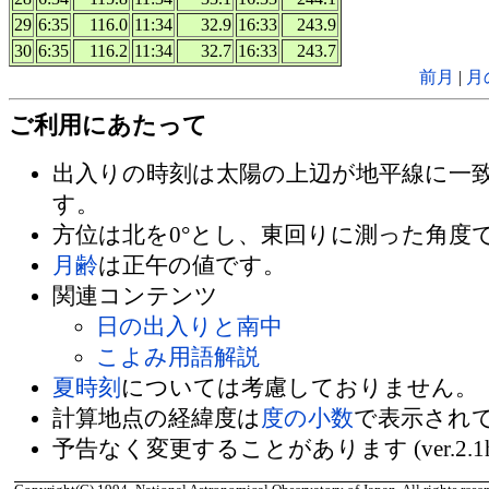
29
6:35
116.0
11:34
32.9
16:33
243.9
30
6:35
116.2
11:34
32.7
16:33
243.7
前月
|
月
ご利用にあたって
出入りの時刻は太陽の上辺が地平線に一
す。
方位は北を0°とし、東回りに測った角度
月齢
は正午の値です。
関連コンテンツ
日の出入りと南中
こよみ用語解説
夏時刻
については考慮しておりません。
計算地点の経緯度は
度の小数
で表示され
予告なく変更することがあります (ver.2.1