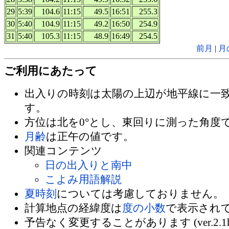
29
5:39
104.6
11:15
49.5
16:51
255.3
30
5:40
104.9
11:15
49.2
16:50
254.9
31
5:40
105.3
11:15
48.9
16:49
254.5
前月
|
月
ご利用にあたって
出入りの時刻は太陽の上辺が地平線に一
す。
方位は北を0°とし、東回りに測った角度
月齢
は正午の値です。
関連コンテンツ
日の出入りと南中
こよみ用語解説
夏時刻
については考慮しておりません。
計算地点の経緯度は
度の小数
で表示され
予告なく変更することがあります (ver.2.1