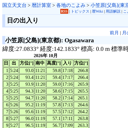
国立天文台
>
暦計算室
>
各地のこよみ
>
小笠原[父島](東
RSS
|
トピックス
|
暦Wiki
|
用語解説
|
こ
日の出入り
前月
|
月
小笠原[父島](東京都): Ogasawara
緯度:27.0833° 経度:142.1833° 標高: 0.0 m 標準
2026年 10月
日
出
方位[°]
南中
高度[°]
入り
方位[°]
1
5:24
93.0
11:21
59.8
17:18
266.8
2
5:24
93.4
11:21
59.4
17:17
266.4
3
5:25
93.9
11:20
59.0
17:16
265.9
4
5:25
94.3
11:20
58.6
17:15
265.5
5
5:25
94.7
11:20
58.2
17:14
265.1
6
5:26
95.2
11:19
57.8
17:13
264.6
7
5:26
95.6
11:19
57.5
17:12
264.2
8
5:27
96.0
11:19
57.1
17:11
263.8
9
5:27
96.5
11:19
56.7
17:09
263.3