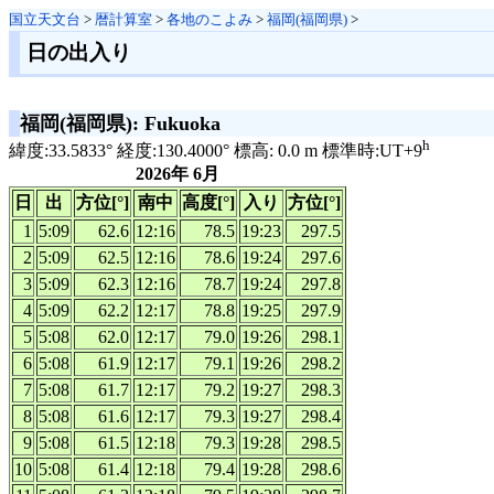
国立天文台
>
暦計算室
>
各地のこよみ
>
福岡(福岡県)
>
日の出入り
福岡(福岡県): Fukuoka
h
緯度:33.5833° 経度:130.4000° 標高: 0.0 m 標準時:UT+9
2026年 6月
日
出
方位[°]
南中
高度[°]
入り
方位[°]
1
5:09
62.6
12:16
78.5
19:23
297.5
2
5:09
62.5
12:16
78.6
19:24
297.6
3
5:09
62.3
12:16
78.7
19:24
297.8
4
5:09
62.2
12:17
78.8
19:25
297.9
5
5:08
62.0
12:17
79.0
19:26
298.1
6
5:08
61.9
12:17
79.1
19:26
298.2
7
5:08
61.7
12:17
79.2
19:27
298.3
8
5:08
61.6
12:17
79.3
19:27
298.4
9
5:08
61.5
12:18
79.3
19:28
298.5
10
5:08
61.4
12:18
79.4
19:28
298.6