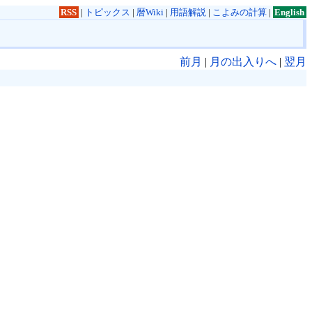
RSS
|
トピックス
|
暦Wiki
|
用語解説
|
こよみの計算
|
English
前月
|
月の出入りへ
|
翌月