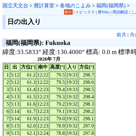
国立天文台
>
暦計算室
>
各地のこよみ
>
福岡(福岡県)
>
RSS
|
トピックス
|
暦Wiki
|
用語解説
|
こ
日の出入り
前月
|
月
福岡(福岡県): Fukuoka
緯度:33.5833° 経度:130.4000° 標高: 0.0 m 標準
2026年 7月
日
出
方位[°]
南中
高度[°]
入り
方位[°]
1
5:12
61.2
12:22
79.5
19:33
298.7
2
5:12
61.3
12:22
79.5
19:33
298.6
3
5:13
61.4
12:23
79.4
19:33
298.5
4
5:13
61.5
12:23
79.3
19:32
298.4
5
5:13
61.6
12:23
79.2
19:32
298.3
6
5:14
61.7
12:23
79.1
19:32
298.2
7
5:14
61.9
12:23
79.0
19:32
298.1
8
5:15
62.0
12:23
78.9
19:32
297.9
9
5:15
62.1
12:24
78.8
19:32
297.8