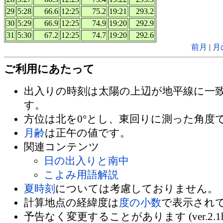
29
5:28
66.6
12:25
75.2
19:21
293.2
30
5:29
66.9
12:25
74.9
19:20
292.9
31
5:30
67.2
12:25
74.7
19:20
292.6
前月
|
月
ご利用にあたって
出入りの時刻は太陽の上辺が地平線に一
す。
方位は北を0°とし、東回りに測った角度
月齢
は正午の値です。
関連コンテンツ
日の出入りと南中
こよみ用語解説
夏時刻
については考慮しておりません。
計算地点の経緯度は
度の小数
で表示され
予告なく変更することがあります (ver.2.1