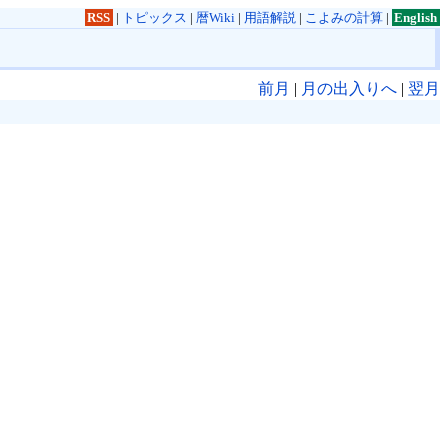
RSS
|
トピックス
|
暦Wiki
|
用語解説
|
こよみの計算
|
English
前月
|
月の出入りへ
|
翌月