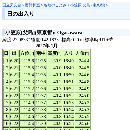
国立天文台
>
暦計算室
>
各地のこよみ
>
小笠原[父島](東京都)
>
日の出入り
小笠原[父島](東京都): Ogasawara
h
緯度:27.0833° 経度:142.1833° 標高: 0.0 m 標準時:UT+9
2027年 1月
日
出
方位[°]
南中
高度[°]
入り
方位[°]
1
6:20
115.6
11:35
39.9
16:49
244.4
2
6:21
115.5
11:35
40.0
16:49
244.5
3
6:21
115.4
11:35
40.1
16:50
244.6
4
6:21
115.3
11:36
40.2
16:51
244.8
5
6:21
115.2
11:36
40.3
16:52
244.9
6
6:22
115.0
11:37
40.4
16:52
245.0
7
6:22
114.9
11:37
40.5
16:53
245.2
8
6:22
114.8
11:38
40.7
16:54
245.3
9
6:22
114.6
11:38
40.8
16:54
245.5
10
6:22
114.4
11:39
40.9
16:55
245.6