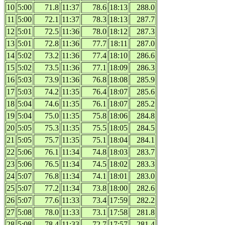
10
5:00
71.8
11:37
78.6
18:13
288.0
11
5:00
72.1
11:37
78.3
18:13
287.7
12
5:01
72.5
11:36
78.0
18:12
287.3
13
5:01
72.8
11:36
77.7
18:11
287.0
14
5:02
73.2
11:36
77.4
18:10
286.6
15
5:02
73.5
11:36
77.1
18:09
286.3
16
5:03
73.9
11:36
76.8
18:08
285.9
17
5:03
74.2
11:35
76.4
18:07
285.6
18
5:04
74.6
11:35
76.1
18:07
285.2
19
5:04
75.0
11:35
75.8
18:06
284.8
20
5:05
75.3
11:35
75.5
18:05
284.5
21
5:05
75.7
11:35
75.1
18:04
284.1
22
5:06
76.1
11:34
74.8
18:03
283.7
23
5:06
76.5
11:34
74.5
18:02
283.3
24
5:07
76.8
11:34
74.1
18:01
283.0
25
5:07
77.2
11:34
73.8
18:00
282.6
26
5:07
77.6
11:33
73.4
17:59
282.2
27
5:08
78.0
11:33
73.1
17:58
281.8
28
5:08
78.4
11:33
72.7
17:57
281.4