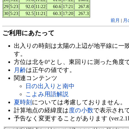
29
5:23
92.0
11:22
60.6
17:21
267.8
30
5:23
92.5
11:21
60.3
17:20
267.3
前月
|
月
ご利用にあたって
出入りの時刻は太陽の上辺が地平線に一
す。
方位は北を0°とし、東回りに測った角度
月齢
は正午の値です。
関連コンテンツ
日の出入りと南中
こよみ用語解説
夏時刻
については考慮しておりません。
計算地点の経緯度は
度の小数
で表示され
予告なく変更することがあります (ver.2.1