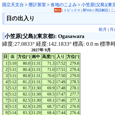
国立天文台
>
暦計算室
>
各地のこよみ
>
小笠原[父島](東
RSS
|
トピックス
|
暦Wiki
|
用語解説
|
こ
日の出入り
前月
|
月
小笠原[父島](東京都): Ogasawara
緯度:27.0833° 経度:142.1833° 標高: 0.0 m 標準
2027年 9月
日
出
方位[°]
南中
高度[°]
入り
方位[°]
1
5:10
80.0
11:31
71.3
17:52
279.8
2
5:11
80.4
11:31
71.0
17:51
279.4
3
5:11
80.8
11:31
70.6
17:50
279.0
4
5:12
81.2
11:31
70.2
17:49
278.5
5
5:12
81.7
11:30
69.9
17:48
278.1
6
5:12
82.1
11:30
69.5
17:47
277.7
7
5:13
82.5
11:30
69.1
17:46
277.3
8
5:13
82.9
11:29
68.7
17:45
276.9
9
5:14
83.3
11:29
68.4
17:44
276.4