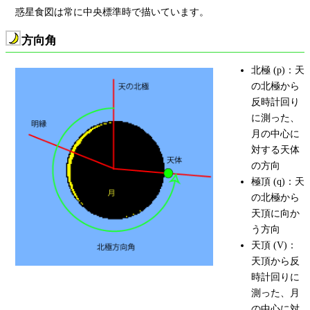
惑星食図は常に中央標準時で描いています。
方向角
北極 (p)：天
の北極から
反時計回り
に測った、
月の中心に
対する天体
の方向
極頂 (q)：天
の北極から
天頂に向か
う方向
天頂 (V)：
天頂から反
時計回りに
測った、月
の中心に対