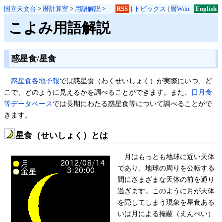
国立天文台
>
暦計算室
>
用語解説
>
RSS
|
トピックス
|
暦Wiki
|
English
こよみ用語解説
惑星食/星食
惑星食各地予報
では惑星食（わくせいしょく）が実際にいつ、ど
こで、どのように見えるかを調べることができます。また、
日月食
等データベース
では長期にわたる惑星食等について調べることがで
きます。
星食（せいしょく）とは
月はもっとも地球に近い天体
であり、地球の周りを公転する
間にさまざまな天体の前を通り
過ぎます。このように月が天体
を隠してしまう現象を星食ある
いは月による掩蔽（えんぺい）