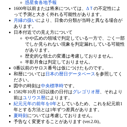
惑星食各地予報
1600年以前または将来については、
ΔＴ
の不定性によ
って予測と大きく外れる可能性があります。
月縁の扱い
により、日食の分類が当時と異なる場合が
あります。
日本付近での見え方について
やや広めの領域で判定している一方で、ごく一部
でしか見られない現象を判定漏れしている可能性
があります。
歴史的な領土の変遷は考慮しておりません。
半影月食は判定しておりません。
0番以前のサロス番号は仮につけたものです。
和暦については
日本の暦日データベース
を参照してく
ださい。
図中の時刻は
中央標準時
です。
1582年10月15日以後の日付は
グレゴリオ暦
、それより
前は
ユリウス暦
によります。
紀元元年の前年を0年
としているため、これを紀元前1
年とする方法とは1年ずつ差異があります。
夏時刻
については考慮しておりません。
予告なく変更することがあります (ver.2.0i)。