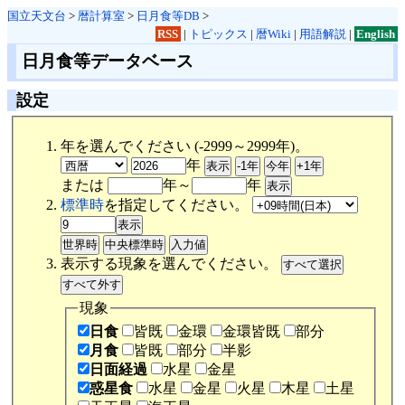
国立天文台
>
暦計算室
>
日月食等DB
>
RSS
|
トピックス
|
暦Wiki
|
用語解説
|
English
日月食等データベース
設定
年を選んでください (-2999～2999年)。
年
または
年～
年
標準時
を指定してください。
表示する現象を選んでください。
現象
日食
皆既
金環
金環皆既
部分
月食
皆既
部分
半影
日面経過
水星
金星
惑星食
水星
金星
火星
木星
土星