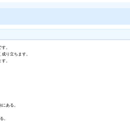
です。
く成り立ちます。
ます。
内にある。
する。