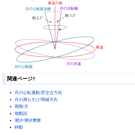
関連ページ
†
月の公転運動/昇交点方向
月の満ち欠け/明縁方向
周期/月
地動説
潮汐/潮汐摩擦
秤動