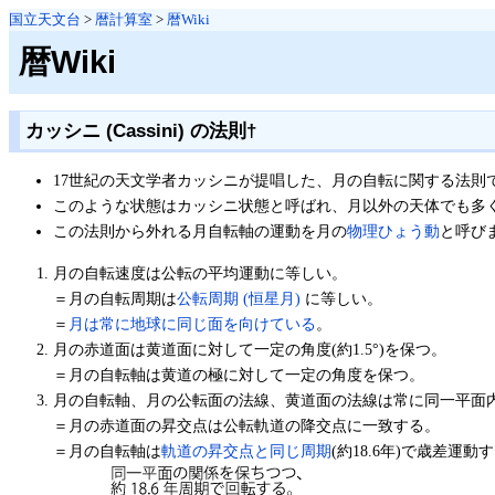
国立天文台
>
暦計算室
>
暦Wiki
暦Wiki
カッシニ (Cassini) の法則
†
17世紀の天文学者カッシニが提唱した、月の自転に関する法則
このような状態はカッシニ状態と呼ばれ、月以外の天体でも多
この法則から外れる月自転軸の運動を月の
物理ひょう動
と呼び
月の自転速度は公転の平均運動に等しい。
＝月の自転周期は
公転周期 (恒星月)
に等しい。
＝
月は常に地球に同じ面を向けている
。
月の赤道面は黄道面に対して一定の角度(約1.5°)を保つ。
＝月の自転軸は黄道の極に対して一定の角度を保つ。
月の自転軸、月の公転面の法線、黄道面の法線は常に同一平面
＝月の赤道面の昇交点は公転軌道の降交点に一致する。
＝月の自転軸は
軌道の昇交点と同じ周期
(約18.6年)で歳差運動