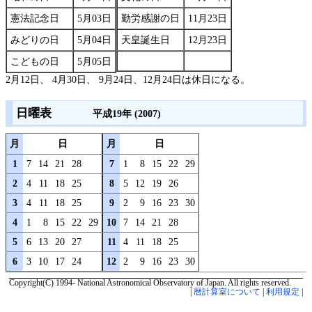
憲法記念日
5月03日
勤労感謝の日
11月23日
みどりの日
5月04日
天皇誕生日
12月23日
こどもの日
5月05日
2月12日、 4月30日、 9月24日、12月24日は休日になる。
日曜表
平成19年 (2007)
月
日
月
日
1
7
14
21
28
7
1
8
15
22
29
2
4
11
18
25
8
5
12
19
26
3
4
11
18
25
9
2
9
16
23
30
4
1
8
15
22
29
10
7
14
21
28
5
6
13
20
27
11
4
11
18
25
6
3
10
17
24
12
2
9
16
23
30
Copyright(C) 1994- National Astronomical Observatory of Japan. All rights reserved.
|
暦計算室について
|
利用規定
|