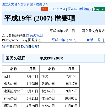
国立天文台
>
暦計算室
>
暦要項
>
RSS
|
トピックス
|
暦Wiki
|
用語解説
|
English
平成19年 (2007) 暦要項
平成18年 2月 1日 国立天文台発表
こよみ用語解説:
国民の祝日
PDFで全ページを閲覧する
平成19年（2007）
｜
PDF版 一覧
｜
[
前年
][前項] [
次項
][
翌年
]
国民の祝日
平成19年 (2007)
名称
月日
名称
月日
元日
1月01日
海の日
7月16日
成人の日
1月08日
敬老の日
9月17日
建国記念の日
2月11日
秋分の日
9月23日
春分の日
3月21日
体育の日
10月08日
昭和の日
4月29日
文化の日
11月03日