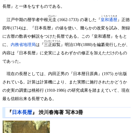
長暦』と一体をなすものである。
げんけい
こうわつうれき
江戸中期の暦学者中根
元圭
(1662-1733) の著した『
皇和通暦
』正徳
四年(1714)は、『日本長暦』の値を使い、幾らかの改変を試み、附録
に古暦の数表や解説をつけた長暦である。この『皇和通暦』をもと
さんせいそうらん
に、
内務省地理局
は『
三正綜覧
』明治13年(1880)を編纂発行したが、
内容は『日本長暦』に史実によるわずかの修正を加えただけのもの
であった。
現在の長暦としては、内田正男の『日本暦日原典』(1975) が出版
されている。計算は計算機により、また実際に施行されたかどうか
の史実の調査は桃裕行 (1910-1986) の研究成果を踏まえていて、現在
最も信頼出来る長暦である。
『
日本長暦
』 渋川春海著 写本3冊