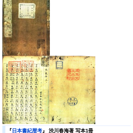
『
日本書紀暦考
』 渋川春海著 写本1冊