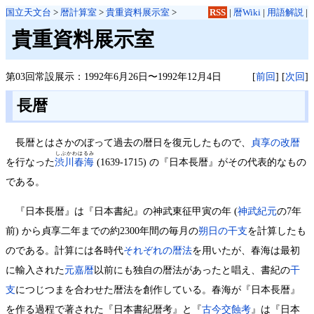
国立天文台
>
暦計算室
>
貴重資料展示室
>
RSS
|
暦Wiki
|
用語解説
|
貴重資料展示室
第03回常設展示：1992年6月26日〜1992年12月4日
[
前回
] [
次回
]
長暦
長暦とはさかのぼって過去の暦日を復元したもので、
貞享の改暦
しぶかわはるみ
を行なった
渋川春海
(1639-1715) の『日本長暦』がその代表的なもの
である。
『日本長暦』は『日本書紀』の神武東征甲寅の年 (
神武紀元
の7年
前) から貞享二年までの約2300年間の毎月の
朔日の干支
を計算したも
のである。計算には各時代
それぞれの暦法
を用いたが、春海は最初
に輸入された
元嘉暦
以前にも独自の暦法があったと唱え、書紀の
干
支
につじつまを合わせた暦法を創作している。春海が『日本長暦』
を作る過程で著された『日本書紀暦考』と『
古今交蝕考
』は『日本