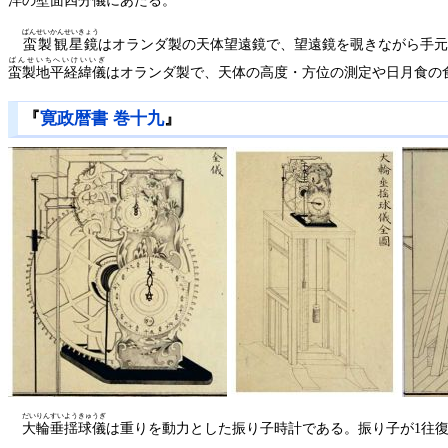
ばんせいかんせいきょう
蛮製観星鏡
はオランダ製の天体望遠鏡で、望遠鏡を覗きながら手
ばんせいちへいけいいぎ
蛮製地平経緯儀
はオランダ製で、天体の高度・方位の測定や日月食の
『
寛政暦書 巻十九
』
だいりんすいようきゅうぎ
大輪垂揺球儀
は重りを動力とした振り子時計である。振り子が1往復