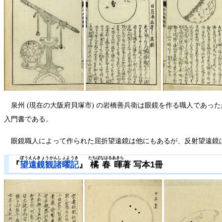
泉州 (現在の大阪府貝塚市) の岩橋善兵衛は眼鏡を作る職人であっ
入門書である。
眼鏡職人によって作られた屈折望遠鏡は他にもあるが、反射望遠鏡は近
ぼうえんきょうかんしょようき
たちばなはるあきら
『
望遠鏡観諸曜記
』
橘春暉
著 写本1冊