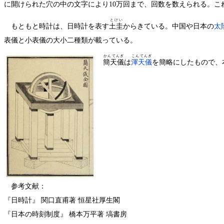
に開けられた穴の中の文字により10万回まで、回数を数えられる。こ
とけい
もともと時計は、日時計を表す
土圭
からきている。中国や日本の
太
表儀と小表儀の大小二種類が載っている。
かんてんぎ
こんてんぎ
簡天儀
は
渾天儀
を簡略にしたもので、
参考文献：
『日時計』 関口直甫著 恒星社厚生閣
『日本の時刻制度』 橋本万平著 塙書房