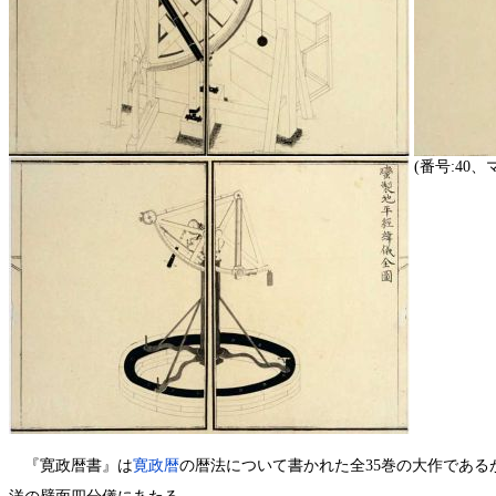
(番号:40、マ
『寛政暦書』は
寛政暦
の暦法について書かれた全35巻の大作であ
洋の壁面四分儀にあたる。