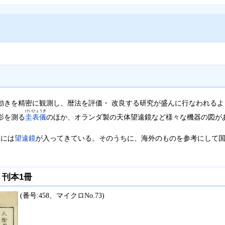
動きを精密に観測し、暦法を評価・ 改良する研究が盛んに行なわれる
けいひょうぎ
影を測る
圭表儀
のほか、オランダ製の天体望遠鏡など様々な機器の図が
後には
望遠鏡
が入ってきている。そのうちに、海外のものを参考にして
) 刊本1冊
(番号:458、マイクロNo.73)