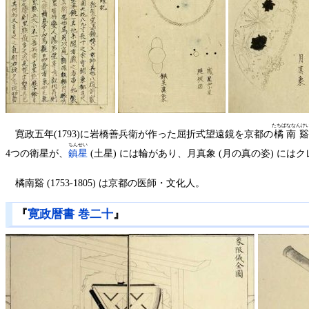
たちばななんけ
寛政五年(1793)に岩橋善兵衛が作った屈折式望遠鏡を京都の
橘南谿
ちんせい
4つの衛星が、
鎮星
(土星) には輪があり、月真象 (月の真の姿) に
橘南谿 (1753-1805) は京都の医師・文化人。
『
寛政暦書 巻二十
』