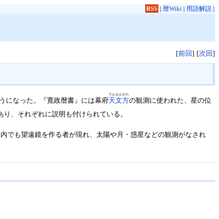
RSS
|
暦Wiki
|
用語解説
|
[
前回
] [
次回
]
てんもんかた
ようになった。『寛政暦書』には幕府
天文方
の観測に使われた、星の位
あり、それぞれに説明も付けられている。
国内でも望遠鏡を作る者が現れ、太陽や月・惑星などの観測がなされ