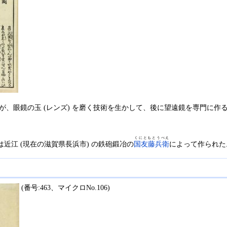
たが、眼鏡の玉 (レンズ) を磨く技術を生かして、後に望遠鏡を専門に
くにともとうべえ
江 (現在の滋賀県長浜市) の鉄砲鍛冶の
国友藤兵衛
によって作られた
(番号:463、マイクロNo.106)