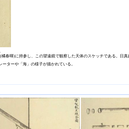
い
(橘春暉)に持参し、この望遠鏡で観察した天体のスケッチである。日真象 
はクレーターや「海」の様子が描かれている。