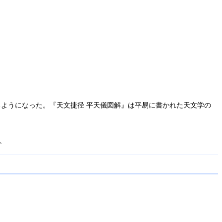
作るようになった。『天文捷径 平天儀図解』は平易に書かれた天文学の
。