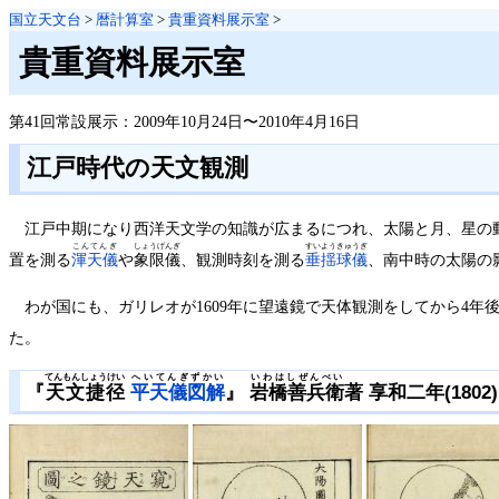
国立天文台
>
暦計算室
>
貴重資料展示室
>
貴重資料展示室
第41回常設展示：2009年10月24日〜2010年4月16日
江戸時代の天文観測
江戸中期になり西洋天文学の知識が広まるにつれ、太陽と月、星の
こんてんぎ
しょうげんぎ
すいようきゅうぎ
置を測る
渾天儀
や
象限儀
、観測時刻を測る
垂揺球儀
、南中時の太陽の
わが国にも、ガリレオが1609年に望遠鏡で天体観測をしてから4年
た。
てんもんしょうけい
へいてんぎずかい
いわはしぜんべい
『
天文捷径
平天儀図解
』
岩橋善兵衛
著 享和二年(1802