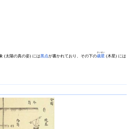
さいせい
(太陽の真の姿) には
黒点
が書かれており、その下の
歳星
(木星) には