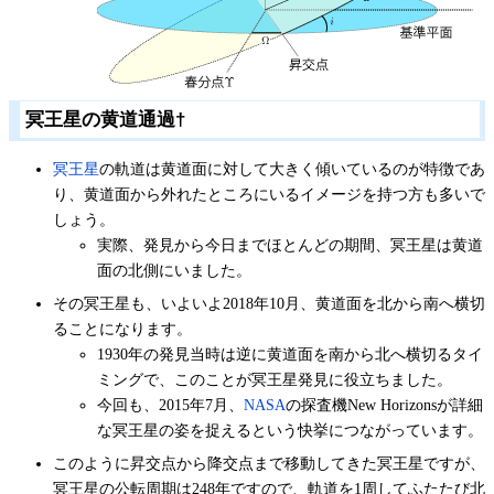
冥王星の黄道通過
†
冥王星
の軌道は黄道面に対して大きく傾いているのが特徴であ
り、黄道面から外れたところにいるイメージを持つ方も多いで
しょう。
実際、発見から今日までほとんどの期間、冥王星は黄道
面の北側にいました。
その冥王星も、いよいよ2018年10月、黄道面を北から南へ横切
ることになります。
1930年の発見当時は逆に黄道面を南から北へ横切るタイ
ミングで、このことが冥王星発見に役立ちました。
今回も、2015年7月、
NASA
の探査機New Horizonsが詳細
な冥王星の姿を捉えるという快挙につながっています。
このように昇交点から降交点まで移動してきた冥王星ですが、
冥王星の公転周期は248年ですので、軌道を1周してふたたび北