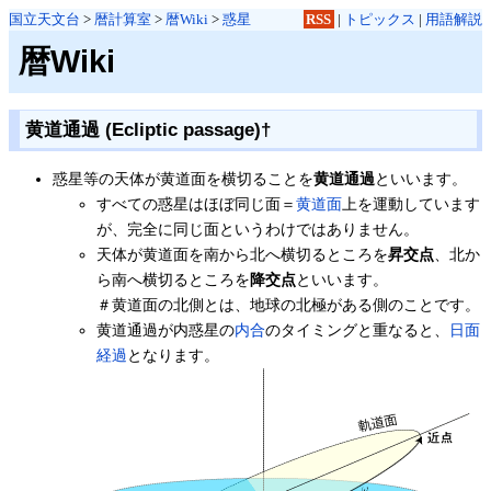
国立天文台
>
暦計算室
>
暦Wiki
>
惑星
RSS
|
トピックス
|
用語解説
暦Wiki
黄道通過 (Ecliptic passage)
†
惑星等の天体が黄道面を横切ることを
黄道通過
といいます。
すべての惑星はほぼ同じ面＝
黄道面
上を運動しています
が、完全に同じ面というわけではありません。
天体が黄道面を南から北へ横切るところを
昇交点
、北か
ら南へ横切るところを
降交点
といいます。
＃黄道面の北側とは、地球の北極がある側のことです。
黄道通過が内惑星の
内合
のタイミングと重なると、
日面
経過
となります。