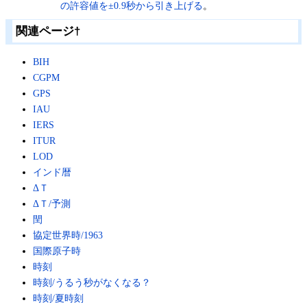
の許容値を±0.9秒から引き上げる
。
関連ページ
†
BIH
CGPM
GPS
IAU
IERS
ITUR
LOD
インド暦
ΔＴ
ΔＴ/予測
閏
協定世界時/1963
国際原子時
時刻
時刻/うるう秒がなくなる？
時刻/夏時刻