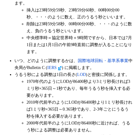
ます。
挿入は23時59分59秒、23時59分60秒、00時00分00
秒、・・・のように数え、正のうるう秒といいます。
削除は23時59分58秒、00時00分00秒、・・・のように数
え、負のうるう秒といいます。
中央標準時＝協定世界時＋9時間ですから、日本では7月
1日または1月1日の午前9時直前に調整が入ることになり
ます。
いつ、どのように調整するかは、
国際地球回転・基準系事業
中
央局がBulletin C (
IERS
) に掲載します。
うるう秒による調整は1日の長さ(
LOD
)と密接に関係します。
1970年代のようにLODが86400秒より3ミリ秒長ければ3
ミリ秒×365日～1秒であり、毎年うるう秒を挿入する必
要があります。
2010年代前半のようにLODが86400秒より1ミリ秒長けれ
ば1ミリ秒×365日～0.365秒であり、2-3年ごとにうるう
秒を挿入する必要があります。
2000年代前半のようにLODが86400秒に近ければ、うる
う秒による調整は必要ありません。