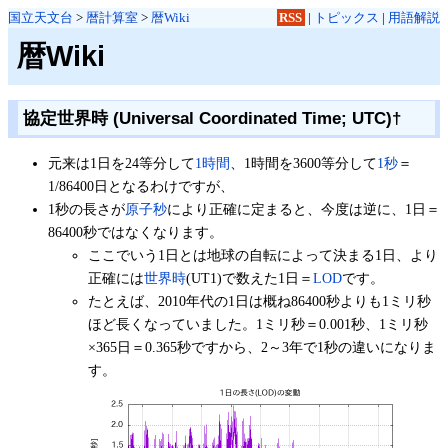
国立天文台
>
暦計算室
>
暦Wiki
RSS
|
トピックス
|
用語解説
暦Wiki
協定世界時 (Universal Coordinated Time; UTC)
†
元来は1日を24等分して
1時間
、1時間を3600等分して
1秒
＝
1/86400日となるわけですが、
1秒の長さが
原子秒
により正確に定まると、今度は逆に、1日＝
86400秒ではなくなります。
ここでいう1日とは地球の自転によって決まる1日、より
正確には
世界時
(UT1)で数えた1日＝
LOD
です。
たとえば、2010年代の1日は概ね86400秒よりも1ミリ秒
ほど長くなっていました。1ミリ秒＝0.001秒、1ミリ秒
×365日＝0.365秒ですから、2～3年で1秒の違いになりま
す。