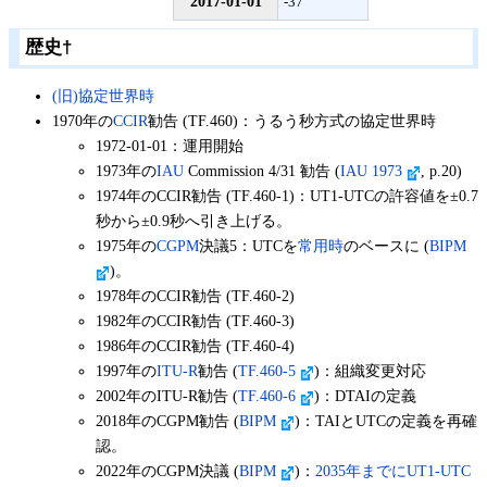
2017-01-01
-37
歴史
†
(旧)協定世界時
1970年の
CCIR
勧告 (TF.460)：うるう秒方式の協定世界時
1972-01-01：運用開始
1973年の
IAU
Commission 4/31 勧告 (
IAU 1973
, p.20)
1974年のCCIR勧告 (TF.460-1)：UT1-UTCの許容値を±0.7
秒から±0.9秒へ引き上げる。
1975年の
CGPM
決議5：UTCを
常用時
のベースに (
BIPM
)。
1978年のCCIR勧告 (TF.460-2)
1982年のCCIR勧告 (TF.460-3)
1986年のCCIR勧告 (TF.460-4)
1997年の
ITU-R
勧告 (
TF.460-5
)：組織変更対応
2002年のITU-R勧告 (
TF.460-6
)：DTAIの定義
2018年のCGPM勧告 (
BIPM
)：TAIとUTCの定義を再確
認。
2022年のCGPM決議 (
BIPM
)：
2035年までにUT1-UTC