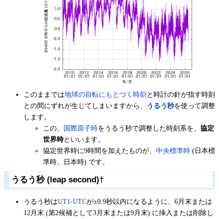
このままでは
地球の自転にもとづく時刻
と時計の針が指す時刻
との間にずれが生じてしまいますから、
うるう秒
を使って調整
します。
この、
国際原子時
をうるう秒で調整した時刻系を、
協定
世界時
といいます。
協定世界時に9時間を加えたものが、
中央標準時
(日本標
準時、日本時) です。
うるう秒 (leap second)
†
うるう秒は
UT1-UTC
が±0.9秒以内になるように、6月末または
12月末 (第2候補として3月末または9月末) に挿入または削除し