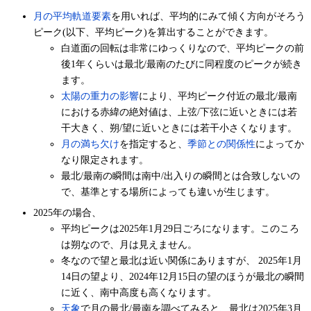
月の平均軌道要素
を用いれば、平均的にみて傾く方向がそろう
ピーク(以下、平均ピーク)を算出することができます。
白道面の回転は非常にゆっくりなので、平均ピークの前
後1年くらいは最北/最南のたびに同程度のピークが続き
ます。
太陽の重力の影響
により、平均ピーク付近の最北/最南
における赤緯の絶対値は、上弦/下弦に近いときには若
干大きく、朔/望に近いときには若干小さくなります。
月の満ち欠け
を指定すると、
季節との関係性
によってか
なり限定されます。
最北/最南の瞬間は南中/出入りの瞬間とは合致しないの
で、基準とする場所によっても違いが生じます。
2025年の場合、
平均ピークは2025年1月29日ごろになります。このころ
は朔なので、月は見えません。
冬なので望と最北は近い関係にありますが、 2025年1月
14日の望より、2024年12月15日の望のほうが最北の瞬間
に近く、南中高度も高くなります。
天象
で月の最北/最南を調べてみると、最北は2025年3月