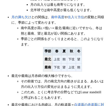
月の出入りは最も南寄りになります。
北半球では南中高度が最も低くなります。
月の満ち欠け
との関係は、
南中高度
や
出入り方位
の変動と同様
に、季節によって変わります。
南中高度が高い/低い＝最北/最南に近いですから、冬は
朔と最南、望と最北が近い関係にあります。
季節ごとの関係をざっくりまとめると、このようになり
ます。
季節
春
夏
秋
冬
最北
上弦
朔
下弦
望
最南
下弦
望
上弦
朔
最北や最南は月赤緯の極大極小ですから、
その前後では、月の南北方向の動きが止まる、あるいは
月の出入り方位の変化が止まるように見えます。
このため、とくに考古学の分野などではLunar standstill
と呼ばれることもあります。
最北や最南における赤緯は、月の軌道面＝
白道面の赤道面に対