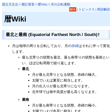
国立天文台
>
暦計算室
>
暦Wiki
>
月の公転運動
RSS
|
トピックス
|
用語解説
暦Wiki
最北と最南 (Equatorial Farthest North / South)
†
月は地球の周りを公転しており、月の
赤緯
はそれに伴って変化
します。
最も北寄りの状態を最北、最も南寄りの状態を最南とい
い、ほぼ公転周期で繰り返します。
最北
月が最も北寄りとなる状態。赤緯の極大。
太陽でいえば夏至に相当します。
月の出入りが最も北寄りになります。
北半球では南中高度が最も高くなります。
最南
月が最も南寄りとなる状態。赤緯の極小。
太陽でいえば冬至に相当します。