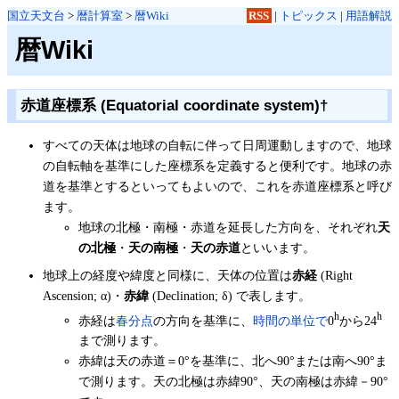
国立天文台
>
暦計算室
>
暦Wiki
RSS
|
トピックス
|
用語解説
暦Wiki
赤道座標系 (Equatorial coordinate system)
†
すべての天体は地球の自転に伴って日周運動しますので、地球
の自転軸を基準にした座標系を定義すると便利です。地球の赤
道を基準とするといってもよいので、これを赤道座標系と呼び
ます。
地球の北極・南極・赤道を延長した方向を、それぞれ
天
の北極
・
天の南極
・
天の赤道
といいます。
地球上の経度や緯度と同様に、天体の位置は
赤経
(Right
Ascension; α)・
赤緯
(Declination; δ) で表します。
h
h
赤経は
春分点
の方向を基準に、
時間の単位で
0
から24
まで測ります。
赤緯は天の赤道＝0°を基準に、北へ90°または南へ90°ま
で測ります。天の北極は赤緯90°、天の南極は赤緯－90°