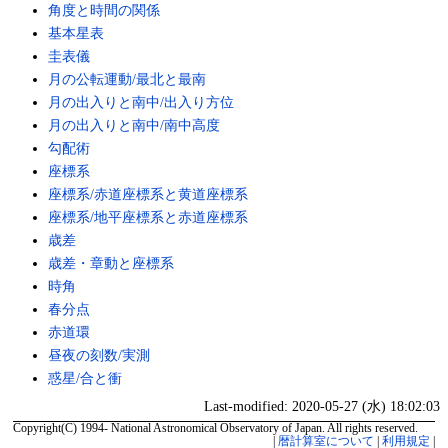
角度と時間の関係
基本星表
圭表儀
月の公転運動/最北と最南
月の出入りと南中/出入り方位
月の出入りと南中/南中高度
勾配術
座標系
座標系/赤道座標系と黄道座標系
座標系/地平座標系と赤道座標系
歳差
歳差・章動と座標系
時角
春分点
赤道環
昼夜の刻数/実測
惑星/合と衝
Last-modified: 2020-05-27 (水) 18:02:03
Copyright(C) 1994- National Astronomical Observatory of Japan. All rights reserved.
|
暦計算室について
|
利用規定
|