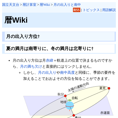
国立天文台
>
暦計算室
>
暦Wiki
>
月の出入りと南中
RSS
|
トピックス
|
用語解説
暦Wiki
月の出入り方位
†
夏の満月は南寄りに、冬の満月は北寄りに
†
月の出入り方位は月
赤緯
＝軌道上の位置で決まるものですか
ら、
月の満ち欠け
と直接的にはリンクしません。
しかし、
月の出入り
や
南中高度
と同様に、季節の要件を
加えることでおおよその方位を知ることができます。